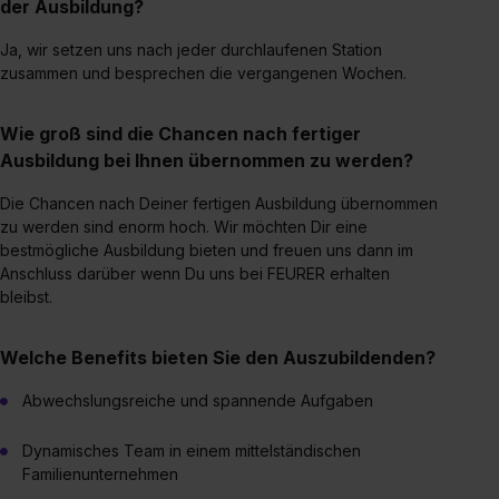
Media und Marketing“ umfasst hierbei die Einwilligung
der Ausbildung?
zur Übermittlung deiner Daten in die USA (Art. 49 Abs. 1
Ja, wir setzen uns nach jeder durchlaufenen Station
S. 1 lit. a) DS-GVO). Die USA verfügen über kein
zusammen und besprechen die vergangenen Wochen.
angemessenes Datenschutzniveau (EuGH – Schrems
II). Du kannst die von dir erteilte Einwilligung jederzeit mit
Wie groß sind die Chancen nach fertiger
Wirkung für die Zukunft ganz oder teilweise über unsere
Ausbildung bei Ihnen übernommen zu werden?
Datenschutzerklärung unter dem Punkt „Datenschutz-
Einstellungen“ widerrufen. Weitere Informationen zu den
Die Chancen nach Deiner fertigen Ausbildung übernommen
einzelnen Cookies findest du durch Klick auf „Details
zu werden sind enorm hoch. Wir möchten Dir eine
zeigen“. Weitere Informationen:
Datenschutzerklärung
,
bestmögliche Ausbildung bieten und freuen uns dann im
Impressum
.
Anschluss darüber wenn Du uns bei FEURER erhalten
bleibst.
Welche Benefits bieten Sie den Auszubildenden?
Abwechslungsreiche und spannende Aufgaben
Dynamisches Team in einem mittelständischen
Familienunternehmen