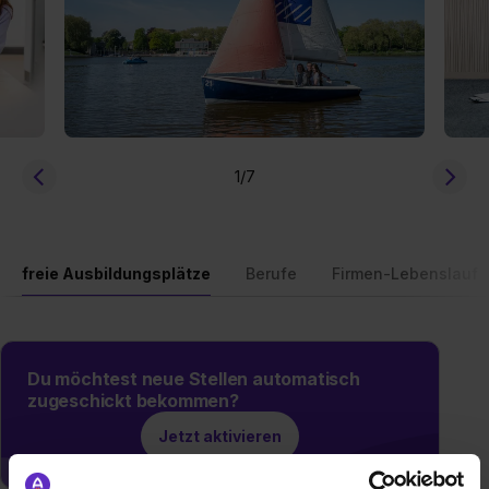
1
/7
freie Ausbildungsplätze
Berufe
Firmen-Lebenslauf
Du möchtest neue Stellen automatisch
zugeschickt bekommen?
Jetzt aktivieren