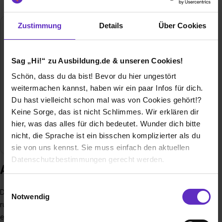
Zustimmung
Details
Über Cookies
FH Münster
Hüfferstraße 27
48149 Münster
Sag „Hi!“ zu Ausbildung.de & unseren Cookies!
E-Mail anzeigen
Schön, dass du da bist! Bevor du hier ungestört
weitermachen kannst, haben wir ein paar Infos für dich.
Gründungsjahr
1971
Du hast vielleicht schon mal was von Cookies gehört!?
Keine Sorge, das ist nicht Schlimmes. Wir erklären dir
Mitarbeiter
1.350
hier, was das alles für dich bedeutet. Wunder dich bitte
nicht, die Sprache ist ein bisschen komplizierter als du
Branche
Bildung
sie von uns kennst. Sie muss einfach den aktuellen
Datenschutzbestimmungen gerecht werden.
Ausbildung bei FH Münster
Die Nutzung von Cookies auf Ausbildung.de
Einwilligungsauswahl
Die FH Münster University of Applied Sciences steht mit ihren
Notwendig
rund 14.750 Studierenden und ca. 1.350 Beschäftigten sowie
Wir verwenden Cookies zur technischen Funktion
einem weit diversifizierten Fächerangebot für
unserer Webseite („Notwendig“), um von dir bei