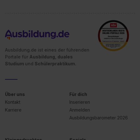
erforderliche personenbezogene Daten an Social Media
Dienste, ggfs. mit Sitz in den USA, übermittelt werden.
Eine Erlaubnis hierfür kannst du auch später noch im
Einzelfall bei dem jeweiligen Inhalt erteilen. Willst du nur
bestimmte Verwendungszwecke zulassen, triff deine
Auswahl über die Checkboxen und klick auf „Auswahl
erlauben“. Die Einwilligung zur Platzierung von Cookies
Ausbildung.de ist eines der führenden
der Kategorien „Präferenzen“, „Statistiken“ und „Social
Portale für
Ausbildung, duales
Media und Marketing“ umfasst hierbei die Einwilligung
Studium
und
Schülerpraktikum.
zur Übermittlung deiner Daten in die USA (Art. 49 Abs. 1
S. 1 lit. a) DS-GVO). Die USA verfügen über kein
angemessenes Datenschutzniveau (EuGH – Schrems
II). Du kannst die von dir erteilte Einwilligung jederzeit mit
Über uns
Für dich
Wirkung für die Zukunft ganz oder teilweise über unsere
Kontakt
Inserieren
Datenschutzerklärung unter dem Punkt „Datenschutz-
Karriere
Anmelden
Einstellungen“ widerrufen. Weitere Informationen zu den
Ausbildungsbarometer 2026
einzelnen Cookies findest du durch Klick auf „Details
zeigen“. Weitere Informationen:
Datenschutzerklärung
,
Impressum
.
Kleingedrucktes
Socials