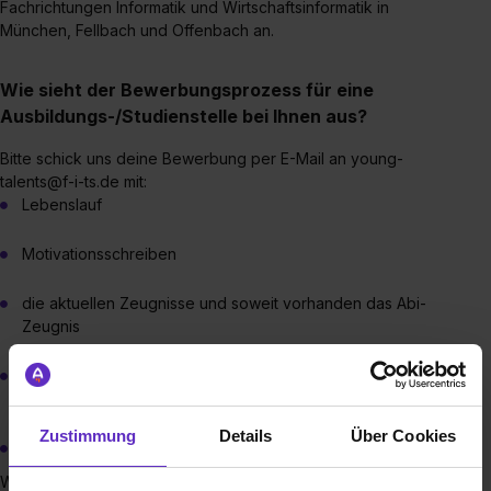
Fachrichtungen Informatik und Wirtschaftsinformatik in
München, Fellbach und Offenbach an.
Wie sieht der Bewerbungsprozess für eine
Ausbildungs-/Studienstelle bei Ihnen aus?
Bitte schick uns deine Bewerbung per E-Mail an young-
talents@f-i-ts.de mit:
Lebenslauf
Motivationsschreiben
die aktuellen Zeugnisse und soweit vorhanden das Abi-
Zeugnis
deinen gewünschten Standort München, Fellbach oder
ggf. Offenbach (nur Studium möglich)
Zustimmung
Details
Über Cookies
außerdem beim Studium die Studienrichtung
Wenn uns deine Bewerbung überzeugt, laden wir dich zu