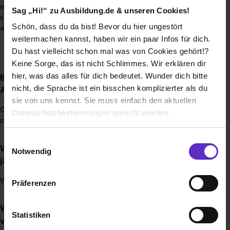
einem Assessmentcenter ein. Danach erhältst du eine
Sag „Hi!“ zu Ausbildung.de & unseren Cookies!
schnelle Rückmeldung, ob wir dir einen Dualen Studienplatz
Schön, dass du da bist! Bevor du hier ungestört
anbieten können.
weitermachen kannst, haben wir ein paar Infos für dich.
Du hast vielleicht schon mal was von Cookies gehört!?
Keine Sorge, das ist nicht Schlimmes. Wir erklären dir
hier, was das alles für dich bedeutet. Wunder dich bitte
Bis wann muss man sich für einen
nicht, die Sprache ist ein bisschen komplizierter als du
Ausbildungs-/Studienplatz bewerben?
sie von uns kennst. Sie muss einfach den aktuellen
Grundsätzlich ist eine Bewerbung das ganze Jahr über
Datenschutzbestimmungen gerecht werden.
möglich.
Die Nutzung von Cookies auf Ausbildung.de
Einwilligungsauswahl
Wie viele Ausbildungs-/Studienstellen werden
Notwendig
jährlich bei Ihnen ausgeschrieben?
Wir verwenden Cookies zur technischen Funktion
unserer Webseite („Notwendig“), um von dir bei
Wir bieten an drei Standorten insgesamt 12 Plätze an.
Präferenzen
Benutzung der Webseite getroffenen Einstellungen zu
speichern ( „Präferenzen“), die Zugriffe auf unsere
Wie werden Ausbildungsstellen bei Ihnen
Webseite zu analysieren („Statistiken“), um
Statistiken
vergütet?
Informationen zu deiner Verwendung unserer Website an