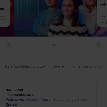
seh
von
rden.
Ich bin
n. Mehr
Persone
Infos gi
1
/2
freie Ausbildungsplätze
Berufe
Firmen-Lebenslauf
nach oben
Themenübersicht
Welche Ausbildungen/Dualen Studiengänge bieten
Sie an?