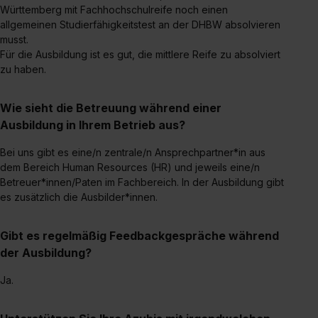
Württemberg mit Fachhochschulreife noch einen
Auswahl über die Checkboxen und klick auf „Auswahl
allgemeinen Studierfähigkeitstest an der DHBW absolvieren
erlauben“. Die Einwilligung zur Platzierung von Cookies
musst.
der Kategorien „Präferenzen“, „Statistiken“ und „Social
Für die Ausbildung ist es gut, die mittlere Reife zu absolviert
Media und Marketing“ umfasst hierbei die Einwilligung
zu haben.
zur Übermittlung deiner Daten in die USA (Art. 49 Abs. 1
S. 1 lit. a) DS-GVO). Die USA verfügen über kein
Wie sieht die Betreuung während einer
angemessenes Datenschutzniveau (EuGH – Schrems
Ausbildung in Ihrem Betrieb aus?
II). Du kannst die von dir erteilte Einwilligung jederzeit mit
Wirkung für die Zukunft ganz oder teilweise über unsere
Bei uns gibt es eine/n zentrale/n Ansprechpartner*in aus
dem Bereich Human Resources (HR) und jeweils eine/n
Datenschutzerklärung unter dem Punkt „Datenschutz-
Betreuer*innen/Paten im Fachbereich. In der Ausbildung gibt
Einstellungen“ widerrufen. Weitere Informationen zu den
es zusätzlich die Ausbilder*innen.
einzelnen Cookies findest du durch Klick auf „Details
zeigen“. Weitere Informationen:
Datenschutzerklärung
,
Gibt es regelmäßig Feedbackgespräche während
Impressum
.
der Ausbildung?
Ja.