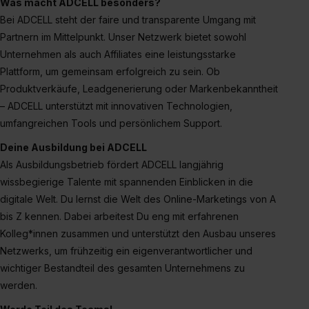
Was macht ADCELL besonders?
Media und Marketing“ umfasst hierbei die Einwilligung
Bei ADCELL steht der faire und transparente Umgang mit
zur Übermittlung deiner Daten in die USA (Art. 49 Abs. 1
Partnern im Mittelpunkt. Unser Netzwerk bietet sowohl
S. 1 lit. a) DS-GVO). Die USA verfügen über kein
Unternehmen als auch Affiliates eine leistungsstarke
angemessenes Datenschutzniveau (EuGH – Schrems
Plattform, um gemeinsam erfolgreich zu sein. Ob
II). Du kannst die von dir erteilte Einwilligung jederzeit mit
Produktverkäufe, Leadgenerierung oder Markenbekanntheit
Wirkung für die Zukunft ganz oder teilweise über unsere
Datenschutzerklärung unter dem Punkt „Datenschutz-
– ADCELL unterstützt mit innovativen Technologien,
Einstellungen“ widerrufen. Weitere Informationen zu den
umfangreichen Tools und persönlichem Support.
einzelnen Cookies findest du durch Klick auf „Details
Deine Ausbildung bei ADCELL
zeigen“. Weitere Informationen:
Datenschutzerklärung
,
Als Ausbildungsbetrieb fördert ADCELL langjährig
Impressum
.
wissbegierige Talente mit spannenden Einblicken in die
digitale Welt. Du lernst die Welt des Online-Marketings von A
bis Z kennen. Dabei arbeitest Du eng mit erfahrenen
Kolleg*innen zusammen und unterstützt den Ausbau unseres
Netzwerks, um frühzeitig ein eigenverantwortlicher und
wichtiger Bestandteil des gesamten Unternehmens zu
werden.