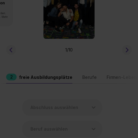
von
rden.
n. Mehr
1
/10
2
freie Ausbildungsplätze
Berufe
Firmen-Leben