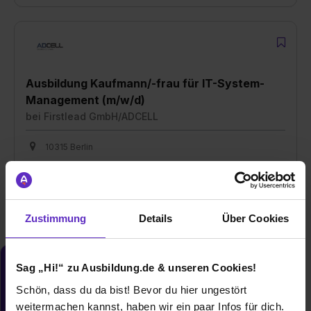
Ausbildung Kaufmann/-frau für IT-System-
Management (m/w/d)
bei
Firstlead GmbH/ADCELL
10315 Berlin
01.08.2026
1 freier Platz
Zustimmung
Details
Über Cookies
Du möchtest neue Stellen automatisch
Sag „Hi!“ zu Ausbildung.de & unseren Cookies!
zugeschickt bekommen?
Schön, dass du da bist! Bevor du hier ungestört
Jetzt aktivieren
weitermachen kannst, haben wir ein paar Infos für dich.