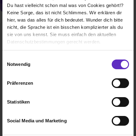
Du hast vielleicht schon mal was von Cookies gehört!?
Keine Sorge, das ist nicht Schlimmes. Wir erklären dir
hier, was das alles für dich bedeutet. Wunder dich bitte
nicht, die Sprache ist ein bisschen komplizierter als du
sie von uns kennst. Sie muss einfach den aktuellen
Datenschutzbestimmungen gerecht werden.
Die Nutzung von Cookies auf Ausbildung.de
Einwilligungsauswahl
Notwendig
Wir verwenden Cookies zur technischen Funktion
Firstlead GmbH/ADCELL
unserer Webseite („Notwendig“), um von dir bei
Präferenzen
Benutzung der Webseite getroffenen Einstellungen zu
Rosenfelder Straße 15-16
10315 Berlin
speichern ( „Präferenzen“), die Zugriffe auf unsere
Webseite zu analysieren („Statistiken“), um
+49 30 609 83 61 87
Statistiken
Informationen zu deiner Verwendung unserer Website an
E-Mail anzeigen
unsere Partner für soziale Medien, Werbung und
Gründungsjahr
2003
Social Media und Marketing
Analysen weiterzugeben und um Inhalte und Anzeigen zu
personalisieren („Social Media und Marketing“). Unsere
Mitarbeiter
45