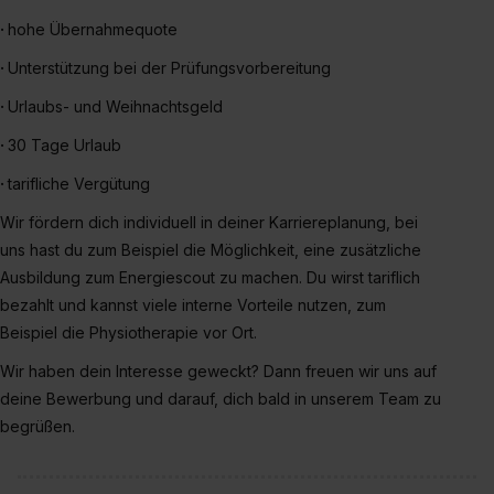
Eine Erlaubnis hierfür kannst du auch später noch im
·
hohe Übernahmequote
Einzelfall bei dem jeweiligen Inhalt erteilen. Willst du nur
·
Unterstützung bei der Prüfungsvorbereitung
bestimmte Verwendungszwecke zulassen, triff deine
Auswahl über die Checkboxen und klick auf „Auswahl
·
Urlaubs- und Weihnachtsgeld
erlauben“. Die Einwilligung zur Platzierung von Cookies
·
30 Tage Urlaub
der Kategorien „Präferenzen“, „Statistiken“ und „Social
Media und Marketing“ umfasst hierbei die Einwilligung
·
tarifliche Vergütung
zur Übermittlung deiner Daten in die USA (Art. 49 Abs. 1
Wir fördern dich individuell in deiner Karriereplanung, bei
S. 1 lit. a) DS-GVO). Die USA verfügen über kein
uns hast du zum Beispiel die Möglichkeit, eine zusätzliche
angemessenes Datenschutzniveau (EuGH – Schrems
Ausbildung zum Energiescout zu machen. Du wirst tariflich
II). Du kannst die von dir erteilte Einwilligung jederzeit mit
bezahlt und kannst viele interne Vorteile nutzen, zum
Wirkung für die Zukunft ganz oder teilweise über unsere
Beispiel die Physiotherapie vor Ort.
Datenschutzerklärung unter dem Punkt „Datenschutz-
Einstellungen“ widerrufen. Weitere Informationen zu den
Wir haben dein Interesse geweckt? Dann freuen wir uns auf
einzelnen Cookies findest du durch Klick auf „Details
deine Bewerbung und darauf, dich bald in unserem Team zu
zeigen“. Weitere Informationen:
Datenschutzerklärung
,
begrüßen.
Impressum
.