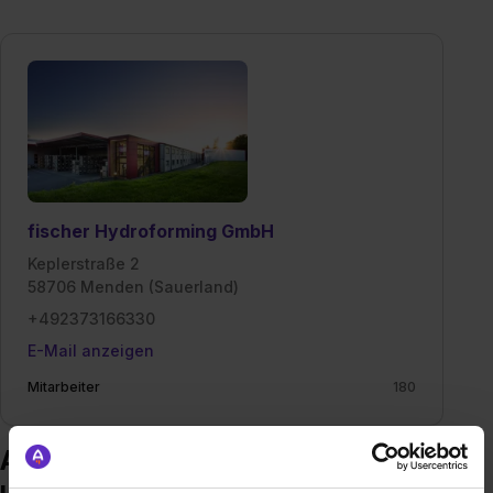
fischer Hydroforming GmbH
Keplerstraße 2
58706 Menden (Sauerland)
+492373166330
E-Mail anzeigen
Mitarbeiter
180
Ausbildung bei fischer