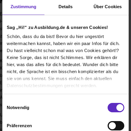
Hydroforming GmbH
Zustimmung
Details
Über Cookies
Edelstahlrohre: Sie sind überall verbaut, ob in Autos und
Haushaltsgeräten oder auch in unseren Wohnungen. Und wir
Sag „Hi!“ zu Ausbildung.de & unseren Cookies!
stellen sie her! Wir, die fischer Hydroforming GmbH, gehören
zu den europäischen Spitzenanbietern für die Umformung
Schön, dass du da bist! Bevor du hier ungestört
metallischer Werkstoffe. Wir sind Teil der fischer-Gruppe,
weitermachen kannst, haben wir ein paar Infos für dich.
Du hast vielleicht schon mal was von Cookies gehört!?
einem der weltweit führenden Anbieter von Edelstahlrohren.
Keine Sorge, das ist nicht Schlimmes. Wir erklären dir
Konkret heißt das: Wir produzieren auf die Wünsche der
hier, was das alles für dich bedeutet. Wunder dich bitte
Kunden angepasste Produkte von Abgasanlagen fürs Auto
nicht, die Sprache ist ein bisschen komplizierter als du
bis hin zu ganzen Baugruppen für die Anwendung in der
sie von uns kennst. Sie muss einfach den aktuellen
Elektroindustrie. Deshalb verstehen wir uns als Entwickler
Datenschutzbestimmungen gerecht werden.
individueller Lösungen für unsere Kunden, die aus der
Automobil-, Sanitär-, Luft- und Raumfahrtindustrie stammen,
Die Nutzung von Cookies auf Ausbildung.de
Einwilligungsauswahl
sowie aus dem Maschinen- und Apparatebau.
Notwendig
Wir verwenden Cookies zur technischen Funktion
Unser Firmensitz ist in Menden, im Sauerland. Wir
unserer Webseite („Notwendig“), um von dir bei
beschäftigen rund 190 Mitarbeiter und Mitarbeiterinnen. Jetzt
Präferenzen
Benutzung der Webseite getroffenen Einstellungen zu
suchen wir dich für deine Ausbildung in unserem