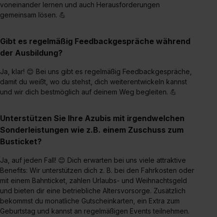
voneinander lernen und auch Herausforderungen
zur Übermittlung deiner Daten in die USA (Art. 49 Abs. 1
gemeinsam lösen. 💪
S. 1 lit. a) DS-GVO). Die USA verfügen über kein
angemessenes Datenschutzniveau (EuGH – Schrems
Gibt es regelmäßig Feedbackgespräche während
II). Du kannst die von dir erteilte Einwilligung jederzeit mit
der Ausbildung?
Wirkung für die Zukunft ganz oder teilweise über unsere
Datenschutzerklärung unter dem Punkt „Datenschutz-
Ja, klar! 😊 Bei uns gibt es regelmäßig Feedbackgespräche,
Einstellungen“ widerrufen. Weitere Informationen zu den
damit du weißt, wo du stehst, dich weiterentwickeln kannst
einzelnen Cookies findest du durch Klick auf „Details
und wir dich bestmöglich auf deinem Weg begleiten. 💪
zeigen“. Weitere Informationen:
Datenschutzerklärung
,
Impressum
.
Unterstützen Sie Ihre Azubis mit irgendwelchen
Sonderleistungen wie z.B. einem Zuschuss zum
Busticket?
Ja, auf jeden Fall! 😊 Dich erwarten bei uns viele attraktive
Benefits: Wir unterstützen dich z. B. bei den Fahrkosten oder
mit einem Bahnticket, zahlen Urlaubs- und Weihnachtsgeld
und bieten dir eine betriebliche Altersvorsorge. Zusätzlich
bekommst du monatliche Gutscheinkarten, ein Extra zum
Geburtstag und kannst an regelmäßigen Events teilnehmen.