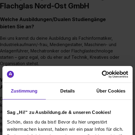
Flachglas Nord-Ost GmbH
Welche Ausbildungen/Dualen Studiengänge
bieten Sie an?
Bei uns kannst du deine Ausbildung als Fachinformatiker,
Industriekaufmann/-frau, Mediengestalter, Maschinen- und
Anlagenführer, Mechatroniker oder Flachglastechnologe
starten – ganz egal, ob du eher auf Technik, Kreatives oder
Organisation stehst.
Wie sieht der Bewerbungsprozess für eine
Ausbildungsstelle bei Ihnen aus?
Zustimmung
Details
Über Cookies
Der Bewerbungsprozess ist bei uns ganz unkompliziert: Du
kannst dich per Mail, über unser Bewerbungsportal oder
auch persönlich bei uns bewerben. Wenn du Fragen hast,
Sag „Hi!“ zu Ausbildung.de & unseren Cookies!
sind wir jederzeit für dich da – und auf unserer Website
Schön, dass du da bist! Bevor du hier ungestört
findest du zusätzlich hilfreiche Tipps rund um deine
weitermachen kannst, haben wir ein paar Infos für dich.
Bewerbung. 👍