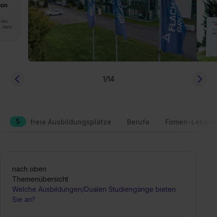
von
rden.
n. Mehr
1
/14
5
freie Ausbildungsplätze
Berufe
Firmen-Lebens
nach oben
Themenübersicht
Welche Ausbildungen/Dualen Studiengänge bieten
Sie an?