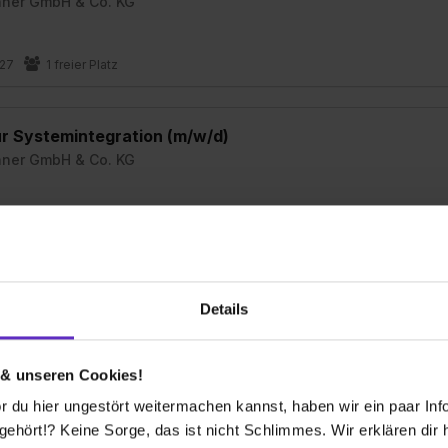
hner GmbH & Co. KG
027
1 freier Platz
ür Systemintegration (m/w/d)
hner GmbH & Co. KG
027
1 freier Platz
Steuern, Wirtschaftsrecht - Accounting und Controlli
Details
 & unseren Cookies!
027
1 freier Platz
 du hier ungestört weitermachen kannst, haben wir ein paar Infos
hört!? Keine Sorge, das ist nicht Schlimmes. Wir erklären dir hi