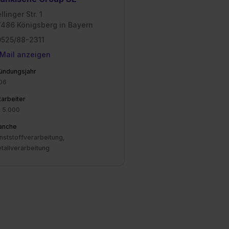
llinger Str. 1
486 Königsberg in Bayern
525/88-2311
Mail anzeigen
ündungsjahr
06
tarbeiter
. 5.000
anche
nststoffverarbeitung,
tallverarbeitung