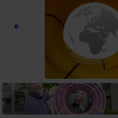
Das hier ist ein Platzhalter für
frei.
Ja, ich erlaube die ext
Ich bin damit einverstanden, dass
an Drittplattformen übermittelt werd