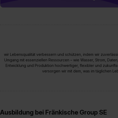
verfügen über kein angemess
jederzeit mit Wirkung für di
„Datenschutz-Einstellungen“ 
„Details zeigen“. Weitere In
wir Lebensqualität verbessern und schützen, indem wir zuverläs
Umgang mit essenziellen Ressourcen – wie Wasser, Strom, Daten, L
Entwicklung und Produktion hochwertiger, flexibler und zukunft
versorgen wir mit dem, was im täglichen Leb
Ausbildung bei Fränkische Group SE