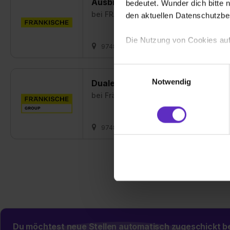
Ausbildung Industriemechaniker/i
bedeutet. Wunder dich bitte n
bei
FRÄNKISCHE Rohrwerke Gebr. Kirc
den aktuellen Datenschutzb
Die Nutzung von Cookies auf
97486 Königsberg in Bayern
01.09.2
Wir verwenden Cookies zur t
Einwilligungsauswahl
Webseite getroffenen Einstel
Notwendig
Duales Studium Rechnungswesen, 
(„Statistiken“), um Informat
bei
Fränkische Group SE
und Analysen weiterzugeben 
Partner führen diese Informa
sie im Rahmen deiner Nutzun
97486 Königsberg in Bayern
01.09.2
dem Setzen der Cookies und
zu. . In diesem Fall sowie b
einverstanden, dass dir nach
erforderliche personenbezoge
Erlaubnis hierfür kannst du a
Verwendungszwecke zulassen,
Einwilligung zur Platzierung
umfasst hierbei die Einwillig
Du möchtest neue Stellen automatisch zugeschickt