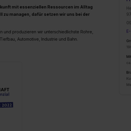
ukunft mit essenziellen Ressourcen im Alltag
He
 zu managen, dafür setzen wir uns bei der
97
09
E-
ln und produzieren wir unterschiedlichste Rohre,
efbau, Automotive, Industrie und Bahn.
Gr
19
Mi
ca
Br
Ku
Me