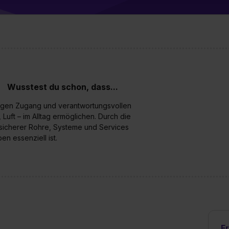
enes Datenschutzniveau (EuGH – Schrems II). Du kannst die von 
e Zukunft ganz oder teilweise über unsere Datenschutzerklärung 
widerrufen. Weitere Informationen zu den einzelnen Cookies find
formationen:
Datenschutzerklärung
,
Impressum
.
Wusstest du schon, dass...
sigen Zugang und verantwortungsvollen
uft – im Alltag ermöglichen. Durch die
ssicherer Rohre, Systeme und Services
en essenziell ist.
F