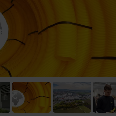
 Video-Content von YouTube. Neugierig? Dann schalte die Inhalte jetzt
ernen Inhalte von YouTube.
 mir die externen Inhalte angezeigt werden. Personenbezogene Daten könne
en. Mehr Infos gibt es in der
Datenschutzerklärung
.