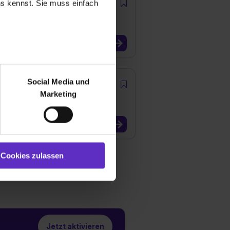
uns kennst. Sie muss einfach
r bei Benutzung der
bseite zu analysieren
Social Media und
ür soziale Medien, Werbung
Marketing
und Marketing“). Unsere
 bereitgestellt hast oder die
ookies zulassen“ stimmst du
e (ausgenommen „Notwendig“)
st du auch damit
Cookies zulassen
gezeigt und hierfür
ermittelt werden. Eine
Willst du nur bestimmte
hl erlauben“. Die
cial Media und Marketing“
1 lit. a) DS-GVO). Die USA
Jetzt aktivieren