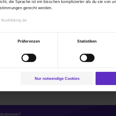
n (m/w/d)
icht, die Sprache ist ein bisschen komplizierter als du sie von 
hner GmbH & Co. KG
estimmungen gerecht werden.
 Ausbildung.de
027
1 freier Platz
echnischen Funktion unserer Webseite („Notwendig“), um von di
lungen zu speichern ( „Präferenzen“), die Zugriffe auf unsere We
Präferenzen
Statistiken
Steuern, Wirtschaftsrecht - BStUF (m/w/d)
ionen zu deiner Verwendung unserer Website an unsere Partner f
und um Inhalte und Anzeigen zu personalisieren („Social Media 
tionen möglicherweise mit weiteren Daten zusammen, die du ihnen
g der Dienste gesammelt haben. Durch Klick auf den Button „C
027
1 freier Platz
 der Datenverarbeitung für alle genannten Verwendungszweck
ei der separaten Aktivierung von „Social Media und Marketing“ bi
Nur notwendige Cookies
Weitere Ergebnisse laden
 Setzen der Cookies externe Inhalte (z.B. Videos oder Posts) an
ne Daten an Social Media Dienste, ggfs. mit Sitz in den USA, üb
uch später noch im Einzelfall bei dem jeweiligen Inhalt erteilen. 
 triff deine Auswahl über die Checkboxen und klick auf „Auswa
 von Cookies der Kategorien „Präferenzen“, „Statistiken“ und „So
ung zur Übermittlung deiner Daten in die USA (Art. 49 Abs. 1 S. 
 bekommen?