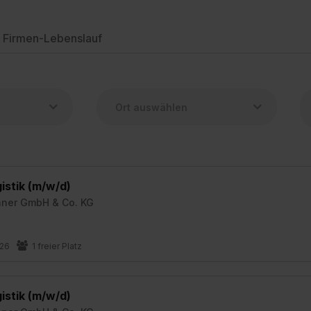
Firmen-Lebenslauf
istik (m/w/d)
hner GmbH & Co. KG
026
1 freier Platz
istik (m/w/d)