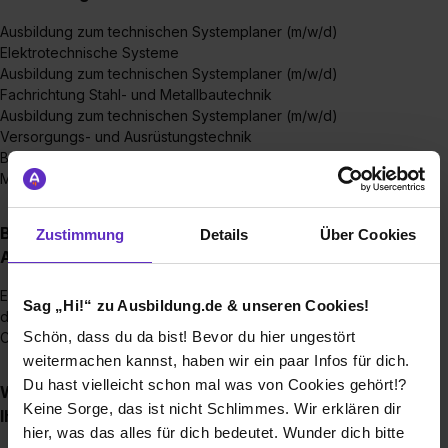
Ausbildung zum technischen Systemplaner (m/w/d)
Elektrotechnische Systeme
Ausbildung zum technischen Systemplaner (m/w/d)
Fachrichtung Stahl- und Metallbautechnik
Ausbildung zum technischen Systemplaner (m/w/d)
Versorgungs- und Ausrüstungstechnik
Bauzeichner (m/w/d)
Metallbauer der Fachrichtung Konstruktionstechnik (m/w/d)
Bis wann muss man sich für einen
Zustimmung
Details
Über Cookies
Ausbildungsplatz bewerben?
Es gibt keine feste Frist für die Bewerbung. Je früher du
Sag „Hi!“ zu Ausbildung.de & unseren Cookies!
deine Unterlagen einreichst, desto höher sind deine
Schön, dass du da bist! Bevor du hier ungestört
Chancen auf eine Zusage für die Ausbildung.
weitermachen kannst, haben wir ein paar Infos für dich.
Du hast vielleicht schon mal was von Cookies gehört!?
Wie viele Ausbildungsstellen werden jährlich bei
Keine Sorge, das ist nicht Schlimmes. Wir erklären dir
Ihnen ausgeschrieben?
hier, was das alles für dich bedeutet. Wunder dich bitte