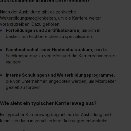
Auszubildende in Ihrem Unternehmen?
angemessenes Datenschutzniveau (EuGH – Schrems
II). Du kannst die von dir erteilte Einwilligung jederzeit mit
Nach der Ausbildung gibt es zahlreiche
Wirkung für die Zukunft ganz oder teilweise über unsere
Weiterbildungsmöglichkeiten, um die Karriere weiter
Datenschutzerklärung unter dem Punkt „Datenschutz-
voranzutreiben. Dazu gehören:
Einstellungen“ widerrufen. Weitere Informationen zu den
Fortbildungen und Zertifikatskurse
, um sich in
einzelnen Cookies findest du durch Klick auf „Details
bestimmten Fachbereichen zu spezialisieren.
zeigen“. Weitere Informationen:
Datenschutzerklärung
,
Impressum
.
Fachhochschul- oder Hochschulstudium
, um die
Fachkompetenz zu vertiefen und die Karrierechancen zu
steigern.
Interne Schulungen und Weiterbildungsprogramme
,
die von Unternehmen angeboten werden, um Mitarbeiter
gezielt zu fördern.
Wie sieht ein typischer Karriereweg aus?
Ein typischer Karriereweg beginnt mit der Ausbildung und
kann sich dann in verschiedene Richtungen entwickeln: