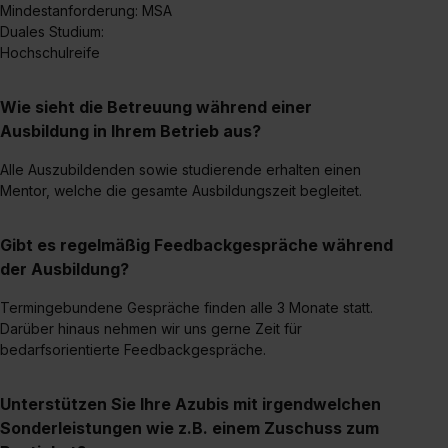
Mindestanforderung: MSA
Eine Erlaubnis hierfür kannst du auch später noch im
Duales Studium:
Einzelfall bei dem jeweiligen Inhalt erteilen. Willst du nur
Hochschulreife
bestimmte Verwendungszwecke zulassen, triff deine
Auswahl über die Checkboxen und klick auf „Auswahl
Wie sieht die Betreuung während einer
erlauben“. Die Einwilligung zur Platzierung von Cookies
Ausbildung in Ihrem Betrieb aus?
der Kategorien „Präferenzen“, „Statistiken“ und „Social
Media und Marketing“ umfasst hierbei die Einwilligung
Alle Auszubildenden sowie studierende erhalten einen
zur Übermittlung deiner Daten in die USA (Art. 49 Abs. 1
Mentor, welche die gesamte Ausbildungszeit begleitet.
S. 1 lit. a) DS-GVO). Die USA verfügen über kein
angemessenes Datenschutzniveau (EuGH – Schrems
Gibt es regelmäßig Feedbackgespräche während
II). Du kannst die von dir erteilte Einwilligung jederzeit mit
der Ausbildung?
Wirkung für die Zukunft ganz oder teilweise über unsere
Termingebundene Gespräche finden alle 3 Monate statt.
Datenschutzerklärung unter dem Punkt „Datenschutz-
Darüber hinaus nehmen wir uns gerne Zeit für
Einstellungen“ widerrufen. Weitere Informationen zu den
bedarfsorientierte Feedbackgespräche.
einzelnen Cookies findest du durch Klick auf „Details
zeigen“. Weitere Informationen:
Datenschutzerklärung
,
Unterstützen Sie Ihre Azubis mit irgendwelchen
Impressum
.
Sonderleistungen wie z.B. einem Zuschuss zum