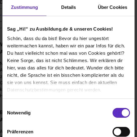
Duale Studiengänge:
Zustimmung
Details
Über Cookies
- Fitnesstraining
- Fitnessökonomie
- Gesundheitsmanagement
- Sport- und Bewegungstherapie
Sag „Hi!“ zu Ausbildung.de & unseren Cookies!
Schön, dass du da bist! Bevor du hier ungestört
Wie sieht der Bewerbungsprozess für eine
weitermachen kannst, haben wir ein paar Infos für dich.
Ausbildungsstelle bei Ihnen aus?
Du hast vielleicht schon mal was von Cookies gehört!?
Keine Sorge, das ist nicht Schlimmes. Wir erklären dir
Nach Eingang einer Bewerbung sichten wir diese gründlich.
hier, was das alles für dich bedeutet. Wunder dich bitte
Anschließend folgt bei positiver Entscheidung die Einladung
nicht, die Sprache ist ein bisschen komplizierter als du
zu einem persönlichen Kennenlernen. Nach diesem
sie von uns kennst. Sie muss einfach den aktuellen
Gespräch geht es i.d.R. mit einem Trainingstermin zum
kennenlernen der Dienstleistung weiter. Bei Bedarf ist ein
Datenschutzbestimmungen gerecht werden.
Hospitationstag möglich.
Die Nutzung von Cookies auf Ausbildung.de
Einwilligungsauswahl
Bis wann muss man sich für einen
Notwendig
Ausbildungsplatz bewerben?
Wir verwenden Cookies zur technischen Funktion
unserer Webseite („Notwendig“), um von dir bei
Ausbildung:
Präferenzen
Benutzung der Webseite getroffenen Einstellungen zu