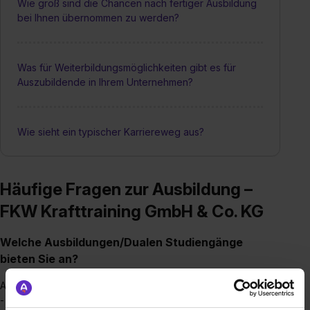
Wie groß sind die Chancen nach fertiger Ausbildung
bei Ihnen übernommen zu werden?
Was für Weiterbildungsmöglichkeiten gibt es für
Auszubildende in Ihrem Unternehmen?
Wie sieht ein typischer Karriereweg aus?
Häufige Fragen zur Ausbildung –
FKW Krafttraining GmbH & Co. KG
Welche Ausbildungen/Dualen Studiengänge
bieten Sie an?
Ausbildung:
- Sport- und Fitnesskaufmann/-frau