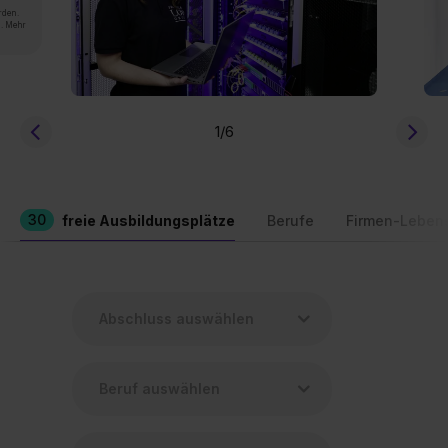
rden.
n. Mehr
1
/6
30
freie Ausbildungsplätze
Berufe
Firmen-Leben