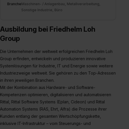
S. 1 lit. a) DS-GVO). Die USA verfügen über kein
Branche
Maschinen- / Anlagenbau, Metallverarbeitung,
angemessenes Datenschutzniveau (EuGH – Schrems
Sonstige Industrie, Büro
II). Du kannst die von dir erteilte Einwilligung jederzeit mit
Wirkung für die Zukunft ganz oder teilweise über unsere
Ausbildung bei Friedhelm Loh
Datenschutzerklärung unter dem Punkt „Datenschutz-
Einstellungen“ widerrufen. Weitere Informationen zu den
Group
einzelnen Cookies findest du durch Klick auf „Details
zeigen“. Weitere Informationen:
Datenschutzerklärung
,
Die Unternehmen der weltweit erfolgreichen Friedhelm Loh
Impressum
.
Group erfinden, entwickeln und produzieren innovative
Systemlösungen für Industrie, IT und Energie sowie weitere
Industriezweige weltweit. Sie gehören zu den Top-Adressen
in ihren jeweiligen Branchen.
Mit der Kombination aus Hardware- und Software-
Kompetenzen optimieren, digitalisieren und automatisieren
Rittal, Rittal Software Systems (Eplan, Cideon) und Rittal
Automation Systems (RAS, Ehrt, Alfra) die Prozesse ihrer
Kunden entlang der gesamten Wertschöpfungskette,
inklusive IT-Infrastruktur – vom Steuerungs- und