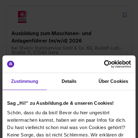
Ausbildung zum Maschinen- und
Anlagenführer (m/w/d) 2026
bei
Stahlo Stahlservice GmH & Co. KG, Rudolf-Loh-
Straße 11, 07546 Gera
07546 Gera
01.08.2026
Zustimmung
Details
Über Cookies
1 freier Platz
Sag „Hi!“ zu Ausbildung.de & unseren Cookies!
Schön, dass du da bist! Bevor du hier ungestört
weitermachen kannst, haben wir ein paar Infos für dich.
Ausbildung Elektroniker für Betriebstechnik
Du hast vielleicht schon mal was von Cookies gehört!?
(m/w/d) 2026
Keine Sorge, das ist nicht Schlimmes. Wir erklären dir