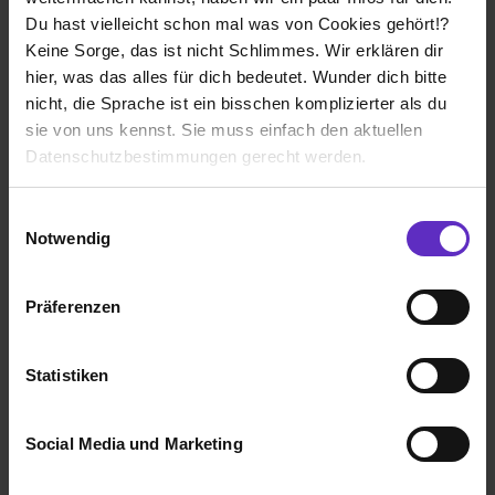
Du hast vielleicht schon mal was von Cookies gehört!?
Wie gefällt dir dein Ausbildungsberuf?
Keine Sorge, das ist nicht Schlimmes. Wir erklären dir
Mein Ausbildungsberuf gefällt mir, weil es Spaß macht
hier, was das alles für dich bedeutet. Wunder dich bitte
zu arbeiten, und ich immer motiviert bin, jeden Tag zur
nicht, die Sprache ist ein bisschen komplizierter als du
Arbeit zu kommen.
sie von uns kennst. Sie muss einfach den aktuellen
Datenschutzbestimmungen gerecht werden.
FÜR SIE Handelsgenossenschaft eG
Die Nutzung von Cookies auf Ausbildung.de
Einwilligungsauswahl
Klassische duale Berufsausbildung
Notwendig
Wir verwenden Cookies zur technischen Funktion
Köln
unserer Webseite („Notwendig“), um von dir bei
2025
Präferenzen
8 Std. pro Tag
Benutzung der Webseite getroffenen Einstellungen zu
speichern ( „Präferenzen“), die Zugriffe auf unsere
Noch in der Ausbildung
Webseite zu analysieren („Statistiken“), um
Statistiken
Informationen zu deiner Verwendung unserer Website an
unsere Partner für soziale Medien, Werbung und
Social Media und Marketing
Analysen weiterzugeben und um Inhalte und Anzeigen zu
personalisieren („Social Media und Marketing“). Unsere
Ich würde diese Firma