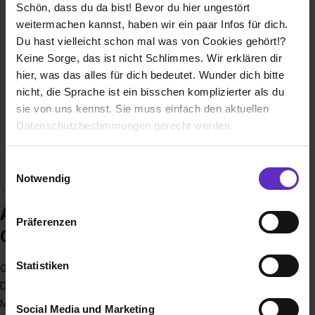
Friedrichstraße 60
Schön, dass du da bist! Bevor du hier ungestört
57072 Siegen
weitermachen kannst, haben wir ein paar Infos für dich.
0271.33883-163
Du hast vielleicht schon mal was von Cookies gehört!?
Keine Sorge, das ist nicht Schlimmes. Wir erklären dir
E-Mail anzeigen
hier, was das alles für dich bedeutet. Wunder dich bitte
Gründungsjahr
1994
nicht, die Sprache ist ein bisschen komplizierter als du
sie von uns kennst. Sie muss einfach den aktuellen
Mitarbeiter
100
Datenschutzbestimmungen gerecht werden.
Branche
Baugewerbe / Architektur, Elektro/Elektronik,
Die Nutzung von Cookies auf Ausbildung.de
Einwilligungsauswahl
Ingenieurdienstleistungen
Notwendig
Wir verwenden Cookies zur technischen Funktion
Ausbildung bei G-TEC Ingenieure
unserer Webseite („Notwendig“), um von dir bei
Präferenzen
Benutzung der Webseite getroffenen Einstellungen zu
GmbH
speichern ( „Präferenzen“), die Zugriffe auf unsere
Webseite zu analysieren („Statistiken“), um
Statistiken
G-TEC ist eines der führenden Ingenieurbüros in
Informationen zu deiner Verwendung unserer Website an
Deutschland. Derzeit arbeiten bei uns bereits über 100
unsere Partner für soziale Medien, Werbung und
Mitarbeiter|innen – oder wie wir sagen:
MITGESTALTER
.
Social Media und Marketing
Analysen weiterzugeben und um Inhalte und Anzeigen zu