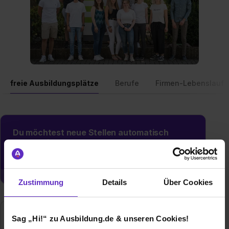
freie Ausbildungsplätze
Berufe
Firmen-Lebenslauf
Du möchtest neue Stellen automatisch
zugeschickt bekommen?
Jetzt aktivieren
Zustimmung
Details
Über Cookies
G-TEC Ingenieure GmbH
Sag „Hi!“ zu Ausbildung.de & unseren Cookies!