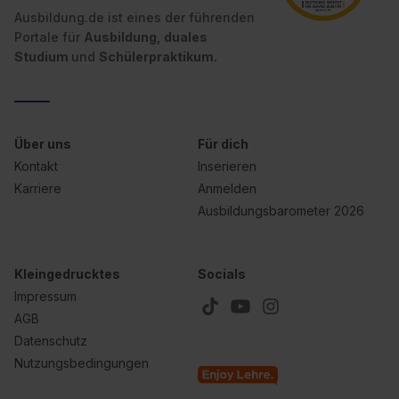
Ausbildung.de ist eines der führenden
Wirkung für die Zukunft ganz oder teilweise über unsere
Portale für
Ausbildung, duales
Datenschutzerklärung unter dem Punkt „Datenschutz-
Studium
und
Schülerpraktikum.
Einstellungen“ widerrufen. Weitere Informationen zu den
einzelnen Cookies findest du durch Klick auf „Details
zeigen“. Weitere Informationen:
Datenschutzerklärung
,
Impressum
.
Über uns
Für dich
Kontakt
Inserieren
Karriere
Anmelden
Ausbildungsbarometer 2026
Kleingedrucktes
Socials
Impressum
AGB
Datenschutz
Nutzungsbedingungen