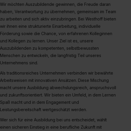
zur Übermittlung deiner Daten in die USA (Art. 49 Abs. 1
Wir möchten Auszubildende gewinnen, die Freude daran
S. 1 lit. a) DS-GVO). Die USA verfügen über kein
haben, Verantwortung zu übernehmen, gemeinsam im Team
angemessenes Datenschutzniveau (EuGH – Schrems
zu arbeiten und sich aktiv einzubringen. Bei Westhoff bieten
II). Du kannst die von dir erteilte Einwilligung jederzeit mit
wir ihnen eine strukturierte Einarbeitung, individuelle
Wirkung für die Zukunft ganz oder teilweise über unsere
Förderung sowie die Chance, von erfahrenen Kolleginnen
Datenschutzerklärung unter dem Punkt „Datenschutz-
und Kollegen zu lernen. Unser Ziel ist es, unsere
Einstellungen“ widerrufen. Weitere Informationen zu den
Auszubildenden zu kompetenten, selbstbewussten
einzelnen Cookies findest du durch Klick auf „Details
Menschen zu entwickeln, die langfristig Teil unseres
zeigen“. Weitere Informationen:
Datenschutzerklärung
,
Unternehmens sind.
Impressum
.
Als traditionsreiches Unternehmen verbinden wir bewährte
Arbeitsweisen mit innovativen Ansätzen. Diese Mischung
macht unsere Ausbildung abwechslungsreich, anspruchsvoll
und zukunftsorientiert. Wir bieten ein Umfeld, in dem Lernen
Spaß macht und in dem Engagement und
Leistungsbereitschaft wertgeschätzt werden.
Wer sich für eine Ausbildung bei uns entscheidet, wählt
einen sicheren Einstieg in eine berufliche Zukunft mit