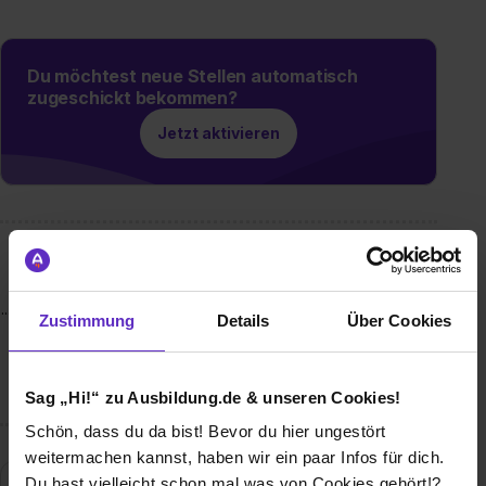
Du möchtest neue Stellen automatisch
zugeschickt bekommen?
Jetzt aktivieren
Wusstest du schon, dass...
...Kaffee nach Wasser das meistgetrunkene Getränk der Welt
Zustimmung
Details
Über Cookies
ist? Täglich werden über 2,25 Milliarden Tassen Kaffee
konsumiert – eine gigantische Menge, die zeigt, wie
bedeutend Kaffee global ist.
Sag „Hi!“ zu Ausbildung.de & unseren Cookies!
Schön, dass du da bist! Bevor du hier ungestört
weitermachen kannst, haben wir ein paar Infos für dich.
Du hast vielleicht schon mal was von Cookies gehört!?