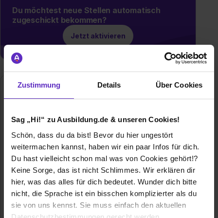
Du möchtest neue Stellen automatisch
zugeschickt bekommen?
Jetzt aktivieren
Zustimmung
Details
Über Cookies
Gebrüder Peters AusbildungsGmbH
Hegnenbergstraße 20
85055 Ingolstadt
Sag „Hi!“ zu Ausbildung.de & unseren Cookies!
+4984188180
Schön, dass du da bist! Bevor du hier ungestört
E-Mail anzeigen
weitermachen kannst, haben wir ein paar Infos für dich.
Du hast vielleicht schon mal was von Cookies gehört!?
Gründungsjahr
2016
Keine Sorge, das ist nicht Schlimmes. Wir erklären dir
hier, was das alles für dich bedeutet. Wunder dich bitte
Mitarbeiter
ca. 70
nicht, die Sprache ist ein bisschen komplizierter als du
sie von uns kennst. Sie muss einfach den aktuellen
Branche
Baugewerbe / Architektur, Elektro/Elektronik,
Datenschutzbestimmungen gerecht werden.
Handwerk