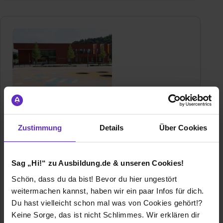
Gemeinde Biebergemünd
Am Gemeindezentrum 4
Zustimmung
Details
Über Cookies
63599 Biebergemünd
06050/9717-77
E-Mail anzeigen
Sag „Hi!“ zu Ausbildung.de & unseren Cookies!
Gründungsjahr
1974
Schön, dass du da bist! Bevor du hier ungestört
weitermachen kannst, haben wir ein paar Infos für dich.
Mitarbeiter
90
Du hast vielleicht schon mal was von Cookies gehört!?
Keine Sorge, das ist nicht Schlimmes. Wir erklären dir