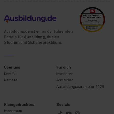
angemessenes Datenschutzniveau (EuGH – Schrems
II). Du kannst die von dir erteilte Einwilligung jederzeit mit
Wirkung für die Zukunft ganz oder teilweise über unsere
Datenschutzerklärung unter dem Punkt „Datenschutz-
Einstellungen“ widerrufen. Weitere Informationen zu den
Ausbildung.de ist eines der führenden
einzelnen Cookies findest du durch Klick auf „Details
Portale für
Ausbildung, duales
Studium
und
Schülerpraktikum.
zeigen“. Weitere Informationen:
Datenschutzerklärung
,
Impressum
.
Über uns
Für dich
Kontakt
Inserieren
Karriere
Anmelden
Ausbildungsbarometer 2026
Kleingedrucktes
Socials
Impressum