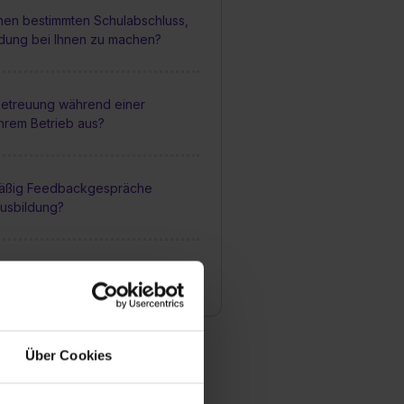
inen bestimmten Schulabschluss,
ldung bei Ihnen zu machen?
 Betreuung während einer
Ihrem Betrieb aus?
mäßig Feedbackgespräche
usbildung?
ie Ihre Azubis mit irgendwelchen
gen wie z.B. einem Zuschuss zum
Über Cookies
die Chancen nach fertiger
i Ihnen übernommen zu werden?