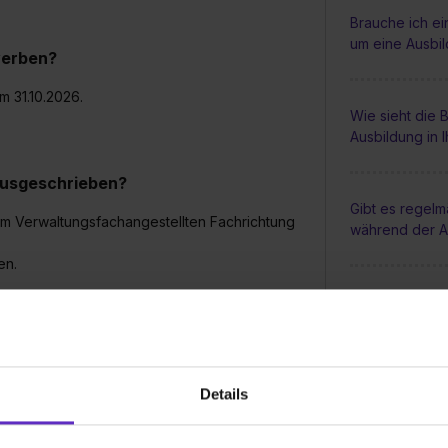
Brauche ich e
um eine Ausbi
werben?
m 31.10.2026.
Wie sieht die
Ausbildung in 
 ausgeschrieben?
Gibt es regel
zum Verwaltungsfachangestellten Fachrichtung
während der A
en.
Unterstützen S
Sonderleistun
Busticket?
trägt die Ausbildungsvergütung:
Details
Wie groß sind 
Ausbildung be