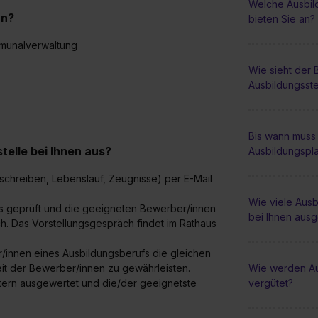
Welche Ausbil
an?
bieten Sie an?
mmunalverwaltung
Wie sieht der
Ausbildungsste
Bis wann muss 
elle bei Ihnen aus?
Ausbildungspl
schreiben, Lebenslauf, Zeugnisse) per E-Mail
Wie viele Ausb
s geprüft und die geeigneten Bewerber/innen
bei Ihnen aus
h. Das Vorstellungsgespräch findet im Rathaus
innen eines Ausbildungsberufs die gleichen
eit der Bewerber/innen zu gewährleisten.
Wie werden Au
tern ausgewertet und die/der geeignetste
vergütet?