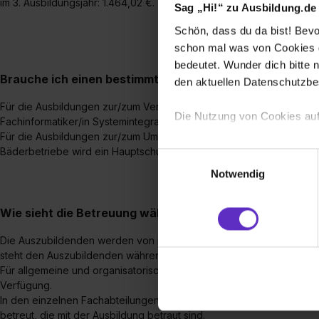
im 3. Ausbildungsjahr: 1.464,02 €.
Sag „Hi!“ zu Ausbildung.de
Schön, dass du da bist! Bevor
schon mal was von Cookies ge
bedeutet. Wunder dich bitte n
Brauche ich einen bestimmten Schulabschluss, um eine
den aktuellen Datenschutzb
Für die Ausbildungen zur/zum Verwaltungsfachangestellten Fachri
Die Nutzung von Cookies auf
Fachinformatiker/in Systemintegration wird ein Realschulabschluss 
Für die Ausbildungen zur/zum Umwelttechnologin/Umwelttechnologe
Wir verwenden Cookies zur t
Bäderbetriebe wird ein Hauptschulabschluss vorausgesetzt.
Einwilligungsauswahl
Webseite getroffenen Einstel
Notwendig
(„Statistiken“), um Informat
und Analysen weiterzugeben 
Wie sieht die Betreuung während einer Ausbildung in Ih
Partner führen diese Informa
sie im Rahmen deiner Nutzun
Die Auszubildenden werden von ihrer/ihrem Ausbilder/in während d
dem Setzen der Cookies und
steht den Auszubildenden während der Ausbildung als Ansprechpart
zu. . In diesem Fall sowie b
Für allgemeine und organisatorische Fragen zur Ausbildung steht d
Verfügung.
einverstanden, dass dir nach
In den einzelnen Fachabteilungen werden die Auszubildenden von M
erforderliche personenbezoge
betreut, die mit der Ausbildung betraut sind.