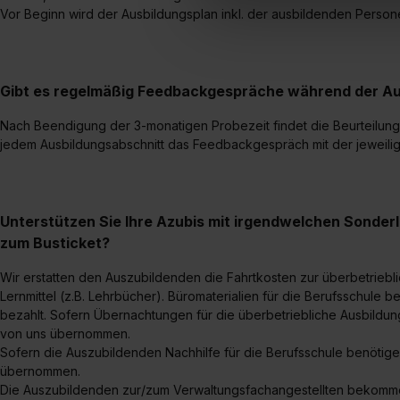
Erlaubnis hierfür kannst du a
Vor Beginn wird der Ausbildungsplan inkl. der ausbildenden Pers
Verwendungszwecke zulassen,
Einwilligung zur Platzierung
umfasst hierbei die Einwillig
verfügen über kein angemess
Gibt es regelmäßig Feedbackgespräche während der Au
jederzeit mit Wirkung für di
Nach Beendigung der 3-monatigen Probezeit findet die Beurteilung 
„Datenschutz-Einstellungen“ 
jedem Ausbildungsabschnitt das Feedbackgespräch mit der jeweilige
„Details zeigen“. Weitere In
Unterstützen Sie Ihre Azubis mit irgendwelchen Sonder
zum Busticket?
Wir erstatten den Auszubildenden die Fahrtkosten zur überbetriebli
Lernmittel (z.B. Lehrbücher). Büromaterialien für die Berufsschule
bezahlt. Sofern Übernachtungen für die überbetriebliche Ausbildung
von uns übernommen.
Sofern die Auszubildenden Nachhilfe für die Berufsschule benötig
übernommen.
Die Auszubildenden zur/zum Verwaltungsfachangestellten bekomme