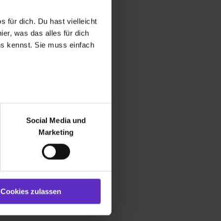
 für dich. Du hast vielleicht
bildungsmöglichkeiten gibt es für
er, was das alles für dich
 in Ihrem Unternehmen?
uns kennst. Sie muss einfach
r bei Benutzung der
bseite zu analysieren
Social Media und
ür soziale Medien, Werbung
Marketing
und Marketing“). Unsere
 bereitgestellt hast oder die
ookies zulassen“ stimmst du
e (ausgenommen „Notwendig“)
st du auch damit
Cookies zulassen
gezeigt und hierfür
ermittelt werden. Eine