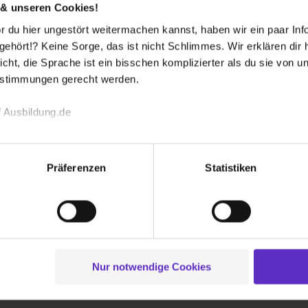
 & unseren Cookies!
 du hier ungestört weitermachen kannst, haben wir ein paar Infos
Was für Weiter
hört!? Keine Sorge, das ist nicht Schlimmes. Wir erklären dir hi
Auszubildende
icht, die Sprache ist ein bisschen komplizierter als du sie von 
 Ausbildung bei Ihnen zu machen?
estimmungen gerecht werden.
chtung Kommunalverwaltung sowie zur/zum
 Ausbildung.de
vorausgesetzt.
n sowie zur/zum Fachangestellten für
echnischen Funktion unserer Webseite („Notwendig“), um von di
lungen zu speichern ( „Präferenzen“), die Zugriffe auf unsere We
Präferenzen
Statistiken
ionen zu deiner Verwendung unserer Website an unsere Partner f
und um Inhalte und Anzeigen zu personalisieren („Social Media 
rem Betrieb aus?
tionen möglicherweise mit weiteren Daten zusammen, die du ihnen
g der Dienste gesammelt haben. Durch Klick auf den Button „C
er gesamten Ausbildung betreut. Die Person
 der Datenverarbeitung für alle genannten Verwendungszweck
ner/in für fachliche Fragen zur Verfügung.
ei der separaten Aktivierung von „Social Media und Marketing“ bi
en Auszubildenden die Ausbildungsleitung zur
Nur notwendige Cookies
 Setzen der Cookies externe Inhalte (z.B. Videos oder Posts) an
itarbeitenden der jeweiligen Abteilung
ne Daten an Social Media Dienste, ggfs. mit Sitz in den USA, üb