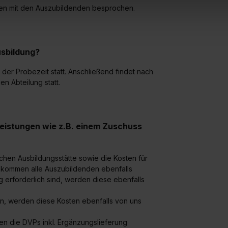
uch später noch im Einzelfall bei dem jeweiligen Inhalt erteilen. 
onen mit den Auszubildenden besprochen.
 triff deine Auswahl über die Checkboxen und klick auf „Auswa
 von Cookies der Kategorien „Präferenzen“, „Statistiken“ und „So
ung zur Übermittlung deiner Daten in die USA (Art. 49 Abs. 1 S. 
enes Datenschutzniveau (EuGH – Schrems II). Du kannst die von 
sbildung?
e Zukunft ganz oder teilweise über unsere Datenschutzerklärung 
der Probezeit statt. Anschließend findet nach
widerrufen. Weitere Informationen zu den einzelnen Cookies find
n Abteilung statt.
formationen:
Datenschutzerklärung
,
Impressum
.
leistungen wie z.B. einem Zuschuss
chen Ausbildungsstätte sowie die Kosten für
 bekommen alle Auszubildenden ebenfalls
 erforderlich sind, werden diese ebenfalls
en, werden diese Kosten ebenfalls von uns
n die DVPs inkl. Ergänzungslieferung