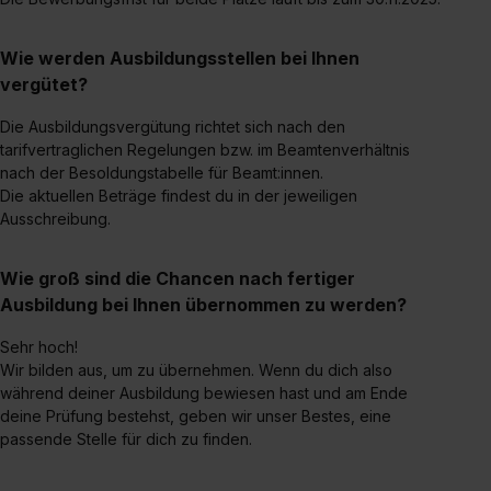
Dienste, ggfs. mit Sitz in den USA, übermittelt werden.
Eine Erlaubnis hierfür kannst du auch später noch im
Wie werden Ausbildungsstellen bei Ihnen
Einzelfall bei dem jeweiligen Inhalt erteilen. Willst du nur
vergütet?
bestimmte Verwendungszwecke zulassen, triff deine
Auswahl über die Checkboxen und klick auf „Auswahl
Die Ausbildungsvergütung richtet sich nach den
erlauben“. Die Einwilligung zur Platzierung von Cookies
tarifvertraglichen Regelungen bzw. im Beamtenverhältnis
nach der Besoldungstabelle für Beamt:innen.
der Kategorien „Präferenzen“, „Statistiken“ und „Social
Die aktuellen Beträge findest du in der jeweiligen
Media und Marketing“ umfasst hierbei die Einwilligung
Ausschreibung.
zur Übermittlung deiner Daten in die USA (Art. 49 Abs. 1
S. 1 lit. a) DS-GVO). Die USA verfügen über kein
Wie groß sind die Chancen nach fertiger
angemessenes Datenschutzniveau (EuGH – Schrems
Ausbildung bei Ihnen übernommen zu werden?
II). Du kannst die von dir erteilte Einwilligung jederzeit mit
Wirkung für die Zukunft ganz oder teilweise über unsere
Sehr hoch!
Datenschutzerklärung unter dem Punkt „Datenschutz-
Wir bilden aus, um zu übernehmen. Wenn du dich also
Einstellungen“ widerrufen. Weitere Informationen zu den
während deiner Ausbildung bewiesen hast und am Ende
einzelnen Cookies findest du durch Klick auf „Details
deine Prüfung bestehst, geben wir unser Bestes, eine
zeigen“. Weitere Informationen:
Datenschutzerklärung
,
passende Stelle für dich zu finden.
Impressum
.