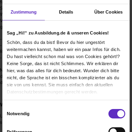
fordern bei Bedarf noch einen Lebenslauf oder dein
Schulzeugnis nach.
Zustimmung
Details
Über Cookies
Wenn die Bewerbungsfrist abgelaufen ist und du die
Voraussetzungen für die angestrebte Ausbildung erfüllst,
geht's wie folgt weiter:
Sag „Hi!“ zu Ausbildung.de & unseren Cookies!
- Online-Einstellungstest zu Hause
Schön, dass du da bist! Bevor du hier ungestört
- Einladung zum persönlichen Vorstellungsgespräch im
weitermachen kannst, haben wir ein paar Infos für dich.
Rathaus
Du hast vielleicht schon mal was von Cookies gehört!?
- zeitnahe Rückmeldung (Zu- oder Absage)
Keine Sorge, das ist nicht Schlimmes. Wir erklären dir
Nach Durchführung aller Bewerbungsgespräche geben wir
hier, was das alles für dich bedeutet. Wunder dich bitte
dir grundsätzlich innerhalb weniger Tage Bescheid, ob du
nicht, die Sprache ist ein bisschen komplizierter als du
den Ausbildungsplatz bekommst.
sie von uns kennst. Sie muss einfach den aktuellen
Datenschutzbestimmungen gerecht werden.
Wie sollte ich meine Bewerbung gestalten?
Die Nutzung von Cookies auf Ausbildung.de
Einwilligungsauswahl
Notwendig
Um uns ein gutes Bild von dir als Person machen zu können,
Wir verwenden Cookies zur technischen Funktion
solltest du bei deiner Bewerbung folgendes beachten:
unserer Webseite („Notwendig“), um von dir bei
Präferenzen