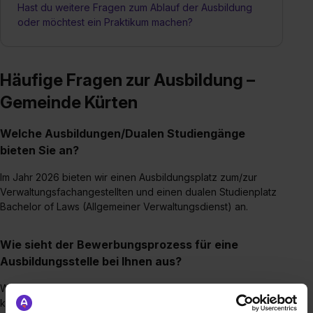
Hast du weitere Fragen zum Ablauf der Ausbildung
oder möchtest ein Praktikum machen?
Häufige Fragen zur Ausbildung –
Gemeinde Kürten
Welche Ausbildungen/Dualen Studiengänge
bieten Sie an?
Im Jahr 2026 bieten wir einen Ausbildungsplatz zum/zur
Verwaltungsfachangestellten und einen dualen Studienplatz
Bachelor of Laws (Allgemeiner Verwaltungsdienst) an.
Wie sieht der Bewerbungsprozess für eine
Ausbildungsstelle bei Ihnen aus?
Wenn deine Online-Bewerbung bei uns eingegangen ist,
kontrollieren wir diese erstmal auf Vollständigkeit und