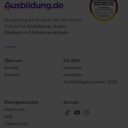
II). Du kannst die von dir erteilte Einwilligung jederzeit mit
Wirkung für die Zukunft ganz oder teilweise über unsere
Datenschutzerklärung unter dem Punkt „Datenschutz-
Ausbildung.de ist eines der führenden
Portale für
Ausbildung, duales
Einstellungen“ widerrufen. Weitere Informationen zu den
Studium
und
Schülerpraktikum.
einzelnen Cookies findest du durch Klick auf „Details
zeigen“. Weitere Informationen:
Datenschutzerklärung
,
Impressum
.
Über uns
Für dich
Kontakt
Inserieren
Karriere
Anmelden
Ausbildungsbarometer 2026
Kleingedrucktes
Socials
Impressum
AGB
Datenschutz