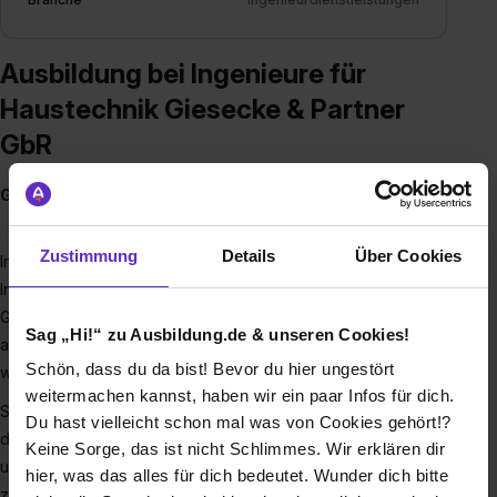
Ausbildung bei Ingenieure für
Haustechnik Giesecke & Partner
GbR
Giesecke & Partner GbR
Zustimmung
Details
Über Cookies
In einer Wohnung ohne Strom, Wasser, Heizung oder
Internet leben? Klingt undenkbar, oder? Dafür, dass
Gebäude wie Wohnungen, Büros oder Krankenhäuser mit
Sag „Hi!“ zu Ausbildung.de & unseren Cookies!
allem ausgestattet sind, was man zum Leben braucht, sorgen
Schön, dass du da bist! Bevor du hier ungestört
wir, die Giesecke & Partner GbR.
weitermachen kannst, haben wir ein paar Infos für dich.
Seit mehr als 50 Jahren sind wir bei Giesecke & Partner
Du hast vielleicht schon mal was von Cookies gehört!?
darauf spezialisiert, die Technik für Gebäude zu planen und
Keine Sorge, das ist nicht Schlimmes. Wir erklären dir
umzusetzen. Von der Verlegung des Trinkwassers bis hin
hier, was das alles für dich bedeutet. Wunder dich bitte
zur Verteilung des Stroms und der Einrichtung von WLAN –