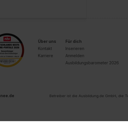
Über uns
Für dich
Kontakt
Inserieren
Karriere
Anmelden
Ausbildungsbarometer 2026
inee.de
Betreiber ist die Ausbildung.de GmbH, die T