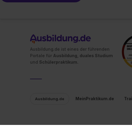
Ausbildung.de ist eines der führenden
Portale für
Ausbildung, duales Studium
und
Schülerpraktikum.
MeinPraktikum.de
Tra
Ausbildung.de