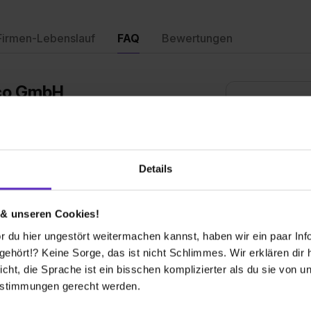
Firmen-Lebenslauf
FAQ
Bewertungen
rco GmbH
nach oben
Welche Ausbil
an?
bieten Sie an?
r Industriekaufmann /-frau (m/w/d) sowie die
Details
Wie sieht der
Ausbildungsste
 & unseren Cookies!
elle bei Ihnen aus?
 du hier ungestört weitermachen kannst, haben wir ein paar Infos
Bis wann muss 
hört!? Keine Sorge, das ist nicht Schlimmes. Wir erklären dir hi
dung.de
erstellen. Alternativ hast du die
Ausbildungspl
icht, die Sprache ist ein bisschen komplizierter als du sie von 
mmen zu lassen.
estimmungen gerecht werden.
sichtlich im Januar eine erste Rückmeldung