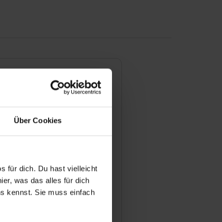
dungen/Dualen Studiengänge
Über Cookies
 Bewerbungsprozess für eine
lle bei Ihnen aus?
 für dich. Du hast vielleicht
man sich für einen
er, was das alles für dich
atz bewerben?
uns kennst. Sie muss einfach