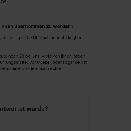
NRW.
formationen:
Datenschutzerklärung
,
Impressum
.
ei Ihnen übernommen zu werden?
en sehr gut. Die Übernahmequote liegt bei
ute noch 28 bei uns. Viele von ihnen haben
hrungskräfte, Vorarbeiter oder sogar selbst
e Übernahme, sondern auch echte
eantwortet wurde?