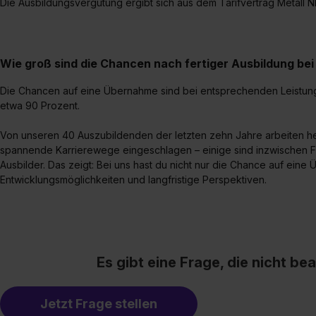
Die Ausbildungsvergütung ergibt sich aus dem Tarifvertrag Metall 
„Details zeigen“. Weitere In
Wie groß sind die Chancen nach fertiger Ausbildung b
Die Chancen auf eine Übernahme sind bei entsprechenden Leistung
etwa 90 Prozent.
Von unseren 40 Auszubildenden der letzten zehn Jahre arbeiten he
spannende Karrierewege eingeschlagen – einige sind inzwischen Fü
Ausbilder. Das zeigt: Bei uns hast du nicht nur die Chance auf ein
Entwicklungsmöglichkeiten und langfristige Perspektiven.
Es gibt eine Frage, die nicht b
Jetzt Frage stellen