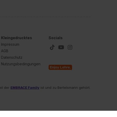
Kleingedrucktes
Socials
Impressum
AGB
Datenschutz
Nutzungsbedingungen
eil der
EMBRACE Family
ist und zu Bertelsmann gehört.