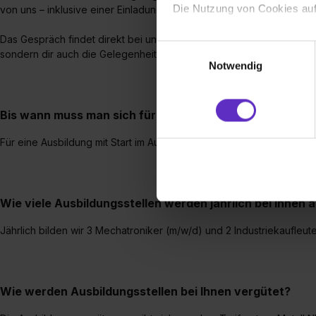
Die Nutzung von Cookies auf
von uns – inklusive einer Einladung zum persönlichen Bewerbungs
Das Gespräch findet direkt bei uns im Unternehmen statt. Dabei möc
Wir verwenden Cookies zur t
Einwilligungsauswahl
sondern dir auch die Gelegenheit geben, uns Fragen zu stellen u
Webseite getroffenen Einstel
Notwendig
(„Statistiken“), um Informat
und Analysen weiterzugeben 
Partner führen diese Informa
Bis wann muss man sich für einen Ausbildungsplatz be
sie im Rahmen deiner Nutzun
Für eine Ausbildung mit Start im August kannst du dich bis Januar 
dem Setzen der Cookies und
zu. . In diesem Fall sowie b
einverstanden, dass dir nach
erforderliche personenbezoge
Wie viele Ausbildungsstellen werden jährlich bei Ihnen
Erlaubnis hierfür kannst du a
Verwendungszwecke zulassen,
Jährlich bilden wir 3 Mechatroniker (m/w/d) und 2 Industriekaufleut
Einwilligung zur Platzierung
umfasst hierbei die Einwillig
verfügen über kein angemess
Wie werden Ausbildungsstellen bei Ihnen vergütet?
jederzeit mit Wirkung für di
„Datenschutz-Einstellungen“ 