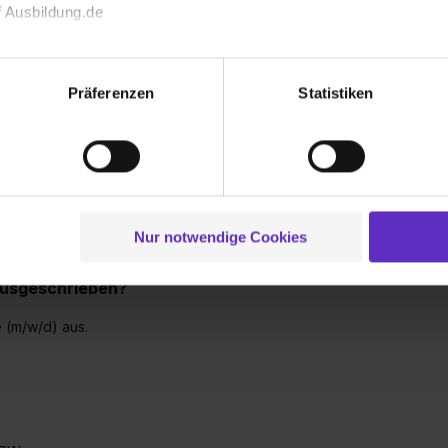
Wie viele Ausb
 Ausbildung.de
gespräch.
bei Ihnen aus
hten wir nicht nur mehr über dich erfahren,
echnischen Funktion unserer Webseite („Notwendig“), um von di
nd unser Unternehmen besser kennenzulernen.
lungen zu speichern ( „Präferenzen“), die Zugriffe auf unsere We
Präferenzen
Statistiken
Wie werden Au
ionen zu deiner Verwendung unserer Website an unsere Partner f
vergütet?
und um Inhalte und Anzeigen zu personalisieren („Social Media 
tionen möglicherweise mit weiteren Daten zusammen, die du ihnen
werben?
g der Dienste gesammelt haben. Durch Klick auf den Button „C
Wie groß sind 
bewerben.
 der Datenverarbeitung für alle genannten Verwendungszweck
Ausbildung be
ei der separaten Aktivierung von „Social Media und Marketing“ bi
Nur notwendige Cookies
 Setzen der Cookies externe Inhalte (z.B. Videos oder Posts) an
ne Daten an Social Media Dienste, ggfs. mit Sitz in den USA, üb
 ausgeschrieben?
uch später noch im Einzelfall bei dem jeweiligen Inhalt erteilen. 
 triff deine Auswahl über die Checkboxen und klick auf „Auswa
e (m/w/d) aus.
 von Cookies der Kategorien „Präferenzen“, „Statistiken“ und „So
ung zur Übermittlung deiner Daten in die USA (Art. 49 Abs. 1 S. 
enes Datenschutzniveau (EuGH – Schrems II). Du kannst die von 
e Zukunft ganz oder teilweise über unsere Datenschutzerklärung 
widerrufen. Weitere Informationen zu den einzelnen Cookies find