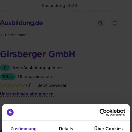
Ausbildung 2026
Stellen finden
Unternehmen
Girsberger GmbH
0
freie Ausbildungsplätze
100%
Übernahmequote
(0)
Jetzt bewerten
Unternehmen abonnieren
freie Ausbildungsplätze
Berufe
Firmen-Lebenslauf
Zustimmung
Details
Über Cookies