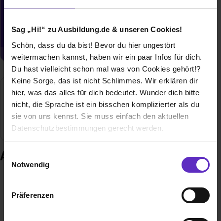
Du möchtest neue Stellen automatisch
zugeschickt bekommen?
Sag „Hi!“ zu Ausbildung.de & unseren Cookies!
Jetzt aktivieren
Schön, dass du da bist! Bevor du hier ungestört
weitermachen kannst, haben wir ein paar Infos für dich.
Du hast vielleicht schon mal was von Cookies gehört!?
Keine Sorge, das ist nicht Schlimmes. Wir erklären dir
hier, was das alles für dich bedeutet. Wunder dich bitte
Girsberger GmbH
nicht, die Sprache ist ein bisschen komplizierter als du
sie von uns kennst. Sie muss einfach den aktuellen
Endingen am Kaiserstuhl
Datenschutzbestimmungen gerecht werden.
Die Nutzung von Cookies auf Ausbildung.de
Ausbildung bei Girsberger GmbH
Einwilligungsauswahl
Notwendig
Wir verwenden Cookies zur technischen Funktion
unserer Webseite („Notwendig“), um von dir bei
Präferenzen
Benutzung der Webseite getroffenen Einstellungen zu
speichern ( „Präferenzen“), die Zugriffe auf unsere