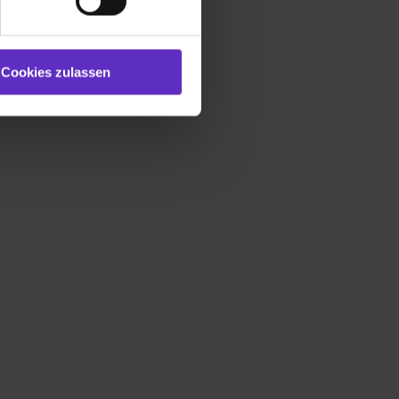
 bereitgestellt hast oder die
ookies zulassen“ stimmst du
e (ausgenommen „Notwendig“)
st du auch damit
Cookies zulassen
gezeigt und hierfür
ermittelt werden. Eine
Willst du nur bestimmte
hl erlauben“. Die
cial Media und Marketing“
1 lit. a) DS-GVO). Die USA
dir erteilte Einwilligung
unter dem Punkt
est du durch Klick auf