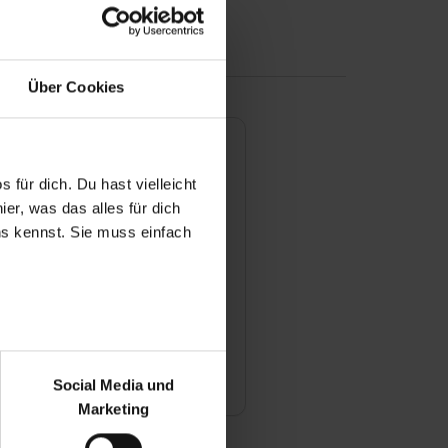
Über Cookies
dungen/Dualen Studiengänge
 für dich. Du hast vielleicht
er, was das alles für dich
uns kennst. Sie muss einfach
 Bewerbungsprozess für eine
lle bei Ihnen aus?
r bei Benutzung der
 Betreuung während einer
bseite zu analysieren
Ihrem Betrieb aus?
Social Media und
ür soziale Medien, Werbung
Marketing
und Marketing“). Unsere