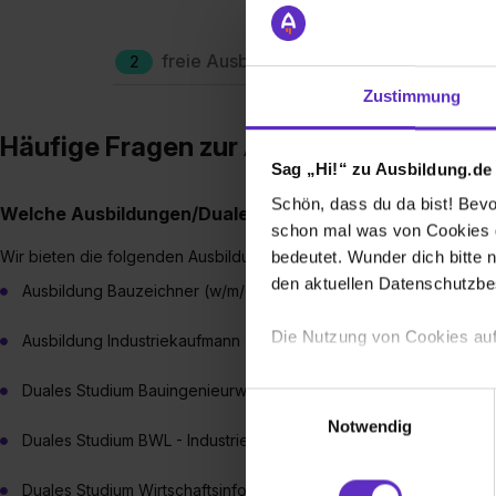
freie Ausbildungsplätze
Berufe
2
Zustimmung
Häufige Fragen zur Ausbildung – Glatth
Sag „Hi!“ zu Ausbildung.de
Schön, dass du da bist! Bevor
Welche Ausbildungen/Dualen Studiengänge bieten Sie 
schon mal was von Cookies ge
Wir bieten die folgenden Ausbildungen bzw. Dualen Studiengänge 
bedeutet. Wunder dich bitte n
den aktuellen Datenschutzb
Ausbildung Bauzeichner (w/m/d) Schwerpunkt Ingenieurbau
Die Nutzung von Cookies auf
Ausbildung Industriekaufmann (w/m/d)
Wir verwenden Cookies zur t
Duales Studium Bauingenieurwesen Projektmanagement Hochb
Einwilligungsauswahl
Webseite getroffenen Einstel
Notwendig
Duales Studium BWL - Industrie
(„Statistiken“), um Informat
und Analysen weiterzugeben 
Duales Studium Wirtschaftsinformatik