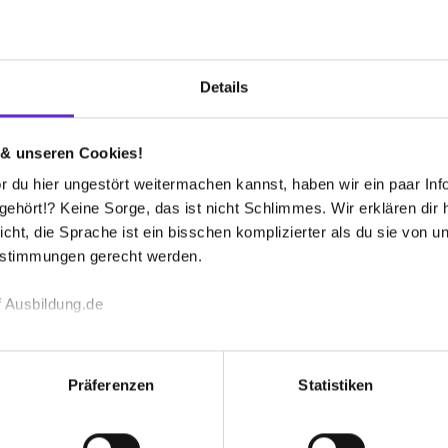
Firmen-Lebenslauf
Interviews
FAQ
Details
aar Keller GmbH & Co. KG
nach oben
 & unseren Cookies!
Welche Ausbil
 du hier ungestört weitermachen kannst, haben wir ein paar Infos
an?
bieten Sie an?
hört!? Keine Sorge, das ist nicht Schlimmes. Wir erklären dir hi
an:
icht, die Sprache ist ein bisschen komplizierter als du sie von 
estimmungen gerecht werden.
Wie sieht der
Ausbildungsste
 Ausbildung.de
echnischen Funktion unserer Webseite („Notwendig“), um von di
au
Wie sieht die
lungen zu speichern ( „Präferenzen“), die Zugriffe auf unsere We
Ausbildung in 
Präferenzen
Statistiken
ionen zu deiner Verwendung unserer Website an unsere Partner f
und um Inhalte und Anzeigen zu personalisieren („Social Media 