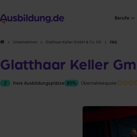
Berufe
Unternehmen
Glatthaar Keller GmbH & Co. KG
FAQ
Glatthaar Keller G
2
freie Ausbildungsplätze
80%
Übernahmequote