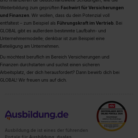
bestimmte Verwendungszwecke zulassen, triff deine
Weiterbildung zum geprüften
Fachwirt für Versicherungen
Auswahl über die Checkboxen und klick auf „Auswahl
und Finanzen
. Wir wollen, dass du dein Potenzial voll
erlauben“. Die Einwilligung zur Platzierung von Cookies
entfaltest – zum Beispiel als
Führungskraft im Vertrieb
. Bei
der Kategorien „Präferenzen“, „Statistiken“ und „Social
GLOBAL gibt es außerdem bestimmte Laufbahn- und
Media und Marketing“ umfasst hierbei die Einwilligung
Unternehmermodelle; denkbar ist zum Beispiel eine
zur Übermittlung deiner Daten in die USA (Art. 49 Abs. 1
S. 1 lit. a) DS-GVO). Die USA verfügen über kein
Beteiligung am Unternehmen.
angemessenes Datenschutzniveau (EuGH – Schrems
Du möchtest beruflich im Bereich Versicherungen und
II). Du kannst die von dir erteilte Einwilligung jederzeit mit
Finanzen durchstarten und suchst einen sicheren
Wirkung für die Zukunft ganz oder teilweise über unsere
Arbeitsplatz, der dich herausfordert? Dann bewirb dich bei
Datenschutzerklärung unter dem Punkt „Datenschutz-
GLOBAL! Wir freuen uns auf dich.
Einstellungen“ widerrufen. Weitere Informationen zu den
einzelnen Cookies findest du durch Klick auf „Details
zeigen“. Weitere Informationen:
Datenschutzerklärung
,
Impressum
.
Ausbildung.de ist eines der führenden
Portale für
Ausbildung, duales