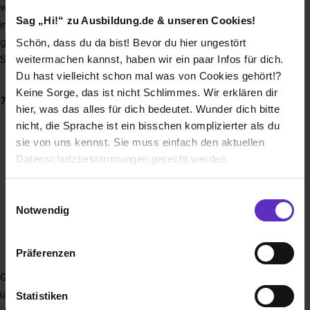
wir die richtige Strategie. Dieser
Allfinanz-Ansatz
hat sich
Sag „Hi!“ zu Ausbildung.de & unseren Cookies!
in 40 Jahren Unternehmensgeschichte bewährt. Möchtest du
genauso umfassend ausgebildet werden, um an unserer
Schön, dass du da bist! Bevor du hier ungestört
weitermachen kannst, haben wir ein paar Infos für dich.
Seite zu beraten?
Du hast vielleicht schon mal was von Cookies gehört!?
Keine Sorge, das ist nicht Schlimmes. Wir erklären dir
7 Gründe für eine Ausbildung bei GLOBAL
hier, was das alles für dich bedeutet. Wunder dich bitte
Übernahmequote von 100 %
nicht, die Sprache ist ein bisschen komplizierter als du
sie von uns kennst. Sie muss einfach den aktuellen
1000 Euro brutto pro Monat schon im 1. Ausbildungsjahr
Datenschutzbestimmungen gerecht werden.
Überdurchschnittliche Sozialleistungen
32 Tage Urlaub im Jahr
Die Nutzung von Cookies auf Ausbildung.de
Individuelle Förderung durch Weiterbildungen
Einwilligungsauswahl
Notwendig
Mitarbeiterrabatte für Versicherungsprodukte
Wir verwenden Cookies zur technischen Funktion
Später Beteiligung am Unternehmen möglich
unserer Webseite („Notwendig“), um von dir bei
Präferenzen
Benutzung der Webseite getroffenen Einstellungen zu
speichern ( „Präferenzen“), die Zugriffe auf unsere
GLOBAL hat seinen Sitz in
Wiesbaden
. Unsere Partnerinnen
Webseite zu analysieren („Statistiken“), um
und Partner sind aber in vielen weiteren Städten aktiv,
Statistiken
Informationen zu deiner Verwendung unserer Website an