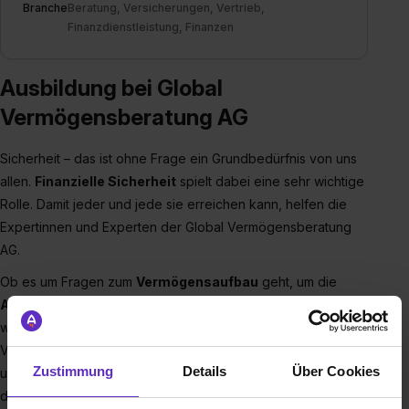
Branche
Beratung, Versicherungen, Vertrieb,
Finanzdienstleistung, Finanzen
Ausbildung bei Global
Vermögensberatung AG
Sicherheit – das ist ohne Frage ein Grundbedürfnis von uns
allen.
Finanzielle Sicherheit
spielt dabei eine sehr wichtige
Rolle. Damit jeder und jede sie erreichen kann, helfen die
Expertinnen und Experten der Global Vermögensberatung
AG.
Ob es um Fragen zum
Vermögensaufbau
geht, um die
Altersvorsorge
oder die
Finanzierung einer
Immobilie
–
wir von GLOBAL beraten zu allen Themen rund um
Vermögen, Finanzierung, Versicherung und Vorsorge. Das ist
Zustimmung
Details
Über Cookies
unser großer Vorteil: Unsere Kundinnen und Kunden erhalten
den kompletten Service aus einer Hand. Gemeinsam finden