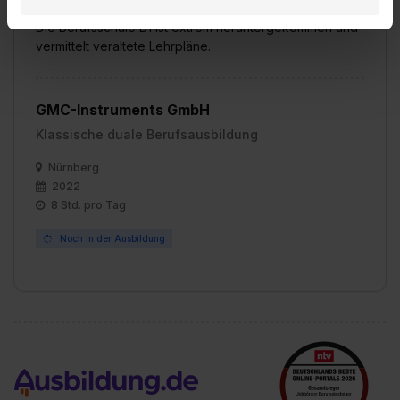
Wie gefällt dir dein Ausbildungsberuf?
Datenverarbeitung für alle genannten
Die Berufsschule B1 ist extrem heruntergekommen und
Verwendungszwecke (ausgenommen „Notwendig“) zu. .
vermittelt veraltete Lehrpläne.
In diesem Fall sowie bei der separaten Aktivierung von
„Social Media und Marketing“ bist du auch damit
einverstanden, dass dir nach Setzen der Cookies externe
GMC-Instruments GmbH
Inhalte (z.B. Videos oder Posts) angezeigt und hierfür
Klassische duale Berufsausbildung
erforderliche personenbezogene Daten an Social Media
Dienste, ggfs. mit Sitz in den USA, übermittelt werden.
Nürnberg
Eine Erlaubnis hierfür kannst du auch später noch im
2022
8 Std. pro Tag
Einzelfall bei dem jeweiligen Inhalt erteilen. Willst du nur
bestimmte Verwendungszwecke zulassen, triff deine
Noch in der Ausbildung
Auswahl über die Checkboxen und klick auf „Auswahl
erlauben“. Die Einwilligung zur Platzierung von Cookies
der Kategorien „Präferenzen“, „Statistiken“ und „Social
Media und Marketing“ umfasst hierbei die Einwilligung
zur Übermittlung deiner Daten in die USA (Art. 49 Abs. 1
S. 1 lit. a) DS-GVO). Die USA verfügen über kein
angemessenes Datenschutzniveau (EuGH – Schrems