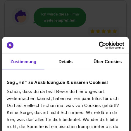
Ich würde diese Firma
weiterempfehlen!
Wie gefällt dir die Ausbildung bei deiner
Firma?
Zustimmung
Details
Über Cookies
Angenehmes Arbeitsklima, Gleitzeit
Wie gefällt dir dein Ausbildungsberuf?
Sag „Hi!“ zu Ausbildung.de & unseren Cookies!
.
Schön, dass du da bist! Bevor du hier ungestört
weitermachen kannst, haben wir ein paar Infos für dich.
Du hast vielleicht schon mal was von Cookies gehört!?
GMC-Instruments GmbH
Keine Sorge, das ist nicht Schlimmes. Wir erklären dir
Klassische duale Berufsausbildung
hier, was das alles für dich bedeutet. Wunder dich bitte
nicht, die Sprache ist ein bisschen komplizierter als du
Nürnberg