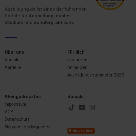
II). Du kannst die von dir erteilte Einwilligung jederzeit mit
Wirkung für die Zukunft ganz oder teilweise über unsere
Ausbildung.de ist eines der führenden
Datenschutzerklärung unter dem Punkt „Datenschutz-
Portale für
Ausbildung, duales
Einstellungen“ widerrufen. Weitere Informationen zu den
Studium
und
Schülerpraktikum.
einzelnen Cookies findest du durch Klick auf „Details
zeigen“. Weitere Informationen:
Datenschutzerklärung
,
Impressum
.
Über uns
Für dich
Kontakt
Inserieren
Karriere
Anmelden
Ausbildungsbarometer 2026
Kleingedrucktes
Socials
Impressum
AGB
Datenschutz
Nutzungsbedingungen