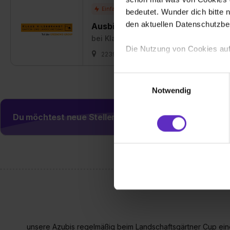
bedeutet. Wunder dich bitte n
den aktuellen Datenschutzb
Ausbildung zum Landschaftsgärtn
bei
Klaus Hildebrandt GmbH
Die Nutzung von Cookies auf
22399 Hamburg
nach Absprache
Wir verwenden Cookies zur t
Einwilligungsauswahl
Webseite getroffenen Einstel
Notwendig
(„Statistiken“), um Informat
und Analysen weiterzugeben 
Du möchtest neue Stellen automatisch zugeschickt
Partner führen diese Informa
sie im Rahmen deiner Nutzun
dem Setzen der Cookies und
zu. . In diesem Fall sowie b
einverstanden, dass dir nach
erforderliche personenbezoge
Erlaubnis hierfür kannst du a
Verwendungszwecke zulassen,
Einwilligung zur Platzierung
unsere Azubis regelmäßig beim Landschaftsgärtner Cup ei