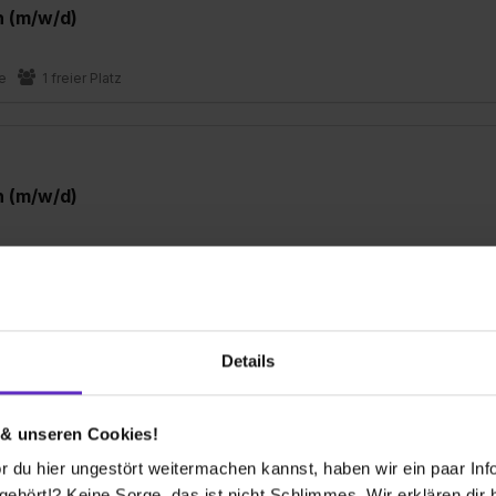
n (m/w/d)
e
1 freier Platz
n (m/w/d)
freier Platz
Details
n (m/w/d)
 & unseren Cookies!
1 freier Platz
 du hier ungestört weitermachen kannst, haben wir ein paar Infos
hört!? Keine Sorge, das ist nicht Schlimmes. Wir erklären dir hi