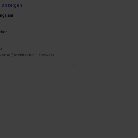
l anzeigen
ngsjahr
iter
e
erbe / Architektur, Handwerk