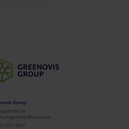
1 lit. a) DS-GVO). Die USA
dir erteilte Einwilligung
unter dem Punkt
est du durch Klick auf
novis Group
ergstraße 3a
 Langenfeld (Rheinland)
51 2277 6537