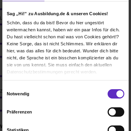
Worin liegt Deine Motivation bei uns einzusteigen?
Sag „Hi!“ zu Ausbildung.de & unseren Cookies!
Lebenslauf
Schön, dass du da bist! Bevor du hier ungestört
Persönliche Angaben wie Name, Adresse, Geburtsdatum
weitermachen kannst, haben wir ein paar Infos für dich.
und -ort
Du hast vielleicht schon mal was von Cookies gehört!?
Schullaufbahn und ggf. berufliche Erfahrung
Keine Sorge, das ist nicht Schlimmes. Wir erklären dir
hier, was das alles für dich bedeutet. Wunder dich bitte
Praktika, Nebenjobs, Hobbys oder ehrenamtliche
nicht, die Sprache ist ein bisschen komplizierter als du
Tätigkeiten
sie von uns kennst. Sie muss einfach den aktuellen
Datenschutzbestimmungen gerecht werden.
Auslandsaufenthalte oder Austauschprogramme falls
vorhanden
Die Nutzung von Cookies auf Ausbildung.de
Einwilligungsauswahl
Zeugnisse
Notwendig
Die letzten beiden relevanten Schulzeugnisse
Wir verwenden Cookies zur technischen Funktion
unserer Webseite („Notwendig“), um von dir bei
Arbeitszeugnisse und -bescheinigungen falls vorhanden
Präferenzen
Benutzung der Webseite getroffenen Einstellungen zu
speichern ( „Präferenzen“), die Zugriffe auf unsere
Was ist bei der Online-Bewerbung zu beachten?
Webseite zu analysieren („Statistiken“), um
Statistiken