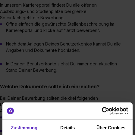
In unserem Karriereportal findest Du alle offenen
Ausbildungs- und Studienplätze bei grenke.
So einfach geht die Bewerbung:
Öffne einfach die gewünschte Stellenbeschreibung im
Karriereportal und klicke auf "Jetzt bewerben".
Nach dem Anlegen Deines Benutzerkontos kannst Du alle
Angaben und Dokumente hochladen.
In Deinem Benutzerkonto siehst Du immer den aktuellen
Stand Deiner Bewerbung.
Welche Dokumente sollte ich einreichen?
Bei Deiner Bewerbung sollten die drei folgenden
Dokumente nicht fehlen:
Anschreiben
Für welche offene Stelle möchtest Du Dich bewerben?
Zustimmung
Details
Über Cookies
Was machst Du aktuell?