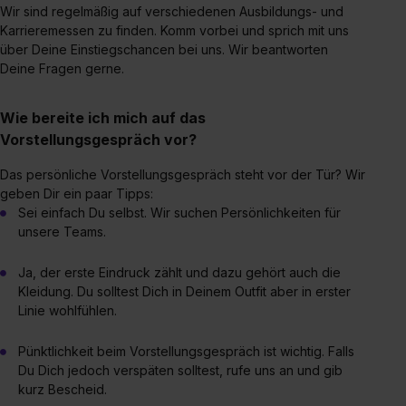
Wir sind regelmäßig auf verschiedenen Ausbildungs- und
bestimmte Verwendungszwecke zulassen, triff deine
Karrieremessen zu finden. Komm vorbei und sprich mit uns
Auswahl über die Checkboxen und klick auf „Auswahl
über Deine Einstiegschancen bei uns. Wir beantworten
erlauben“. Die Einwilligung zur Platzierung von Cookies
Deine Fragen gerne.
der Kategorien „Präferenzen“, „Statistiken“ und „Social
Media und Marketing“ umfasst hierbei die Einwilligung
Wie bereite ich mich auf das
zur Übermittlung deiner Daten in die USA (Art. 49 Abs. 1
Vorstellungsgespräch vor?
S. 1 lit. a) DS-GVO). Die USA verfügen über kein
angemessenes Datenschutzniveau (EuGH – Schrems
Das persönliche Vorstellungsgespräch steht vor der Tür? Wir
geben Dir ein paar Tipps:
II). Du kannst die von dir erteilte Einwilligung jederzeit mit
Sei einfach Du selbst. Wir suchen Persönlichkeiten für
Wirkung für die Zukunft ganz oder teilweise über unsere
unsere Teams.
Datenschutzerklärung unter dem Punkt „Datenschutz-
Einstellungen“ widerrufen. Weitere Informationen zu den
Ja, der erste Eindruck zählt und dazu gehört auch die
einzelnen Cookies findest du durch Klick auf „Details
Kleidung. Du solltest Dich in Deinem Outfit aber in erster
zeigen“. Weitere Informationen:
Datenschutzerklärung
,
Linie wohlfühlen.
Impressum
.
Pünktlichkeit beim Vorstellungsgespräch ist wichtig. Falls
Du Dich jedoch verspäten solltest, rufe uns an und gib
kurz Bescheid.