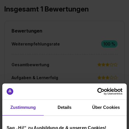
Insgesamt 1 Bewertungen
Bewertungen
Weiterempfehlungsrate
100 %
Gesamtbewertung
Aufgaben & Lernerfolg
Spaßfaktor & Atmosphäre
Bewerte jetzt deine Ausbildung
Zustimmung
Details
Über Cookies
Sag „Hi!“ zu Ausbildung.de & unseren Cookies!