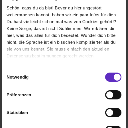
Schön, dass du da bist! Bevor du hier ungestört
weitermachen kannst, haben wir ein paar Infos für dich.
Du hast vielleicht schon mal was von Cookies gehört!?
Ich würde diese Firma
weiterempfehlen!
Keine Sorge, das ist nicht Schlimmes. Wir erklären dir
hier, was das alles für dich bedeutet. Wunder dich bitte
nicht, die Sprache ist ein bisschen komplizierter als du
sie von uns kennst. Sie muss einfach den aktuellen
Datenschutzbestimmungen gerecht werden.
Wie gefällt dir die Ausbildung bei deiner
Firma?
Die Nutzung von Cookies auf Ausbildung.de
Einwilligungsauswahl
als Azubi muss man sich oftmals beweisen um als volles
Notwendig
Mitglied eines Teams angenommen zu werden.
Wir verwenden Cookies zur technischen Funktion
unserer Webseite („Notwendig“), um von dir bei
Wie gefällt dir dein Ausbildungsberuf?
Präferenzen
Benutzung der Webseite getroffenen Einstellungen zu
Reflexionsgespräche sind sehr wichtig für ein gutes
speichern ( „Präferenzen“), die Zugriffe auf unsere
Miteinander
Webseite zu analysieren („Statistiken“), um
Statistiken
Informationen zu deiner Verwendung unserer Website an
unsere Partner für soziale Medien, Werbung und
GDC Deutschland GmbH - DEPOT