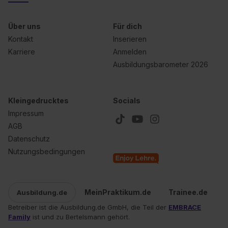
Einstellungen“ widerrufen. Weitere Informationen zu den
einzelnen Cookies findest du durch Klick auf „Details
Über uns
Für dich
zeigen“. Weitere Informationen:
Datenschutzerklärung
,
Kontakt
Inserieren
Impressum
.
Karriere
Anmelden
Ausbildungsbarometer 2026
Kleingedrucktes
Socials
Impressum
AGB
Datenschutz
Nutzungsbedingungen
MeinPraktikum.de
Trainee.de
Ausbildung.de
Betreiber ist die Ausbildung.de GmbH, die Teil der
EMBRACE
Family
ist und zu Bertelsmann gehört.