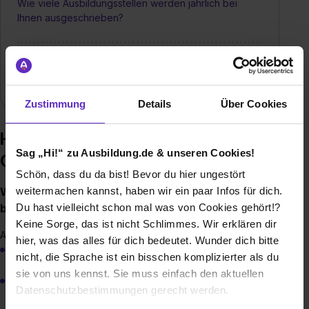
Wie viele Ausbildungsstellen werden jährlich bei
Ihnen ausgeschrieben?
Brauche ich einen bestimmten Schulabschluss, um
eine Ausbildung bei Ihnen zu machen?
Zustimmung
Details
Über Cookies
Häufige Fragen zur Ausbildung –
Sag „Hi!“ zu Ausbildung.de & unseren Cookies!
Griesemann Gruppe
Schön, dass du da bist! Bevor du hier ungestört
Welche Ausbildungen/Dualen Studiengänge
weitermachen kannst, haben wir ein paar Infos für dich.
bieten Sie an?
Du hast vielleicht schon mal was von Cookies gehört!?
Keine Sorge, das ist nicht Schlimmes. Wir erklären dir
Ausbildungsberufe 2025
hier, was das alles für dich bedeutet. Wunder dich bitte
Elektroniker/in für Automatisierungstechnik
nicht, die Sprache ist ein bisschen komplizierter als du
sie von uns kennst. Sie muss einfach den aktuellen
Industrieelektriker/in für Betriebstechnik
Datenschutzbestimmungen gerecht werden.