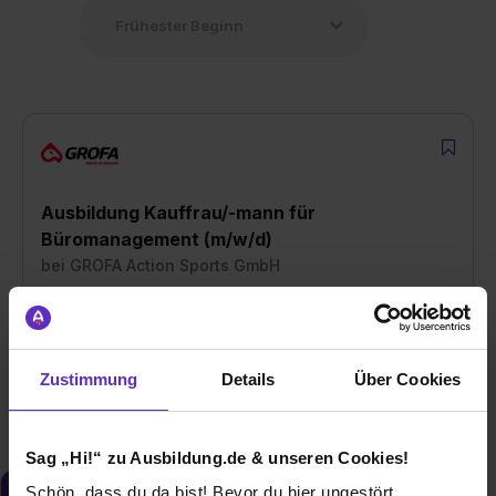
Ausbildung Kauffrau/-mann für
Büromanagement (m/w/d)
bei
GROFA Action Sports GmbH
65520 Bad Camberg
01.08.2026
Zustimmung
Details
Über Cookies
2 freie Plätze
Sag „Hi!“ zu Ausbildung.de & unseren Cookies!
Schön, dass du da bist! Bevor du hier ungestört