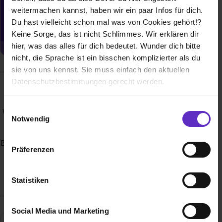
Du möchtest neue Stellen automatisch
weitermachen kannst, haben wir ein paar Infos für dich.
zugeschickt bekommen?
Du hast vielleicht schon mal was von Cookies gehört!?
Jetzt aktivieren
Keine Sorge, das ist nicht Schlimmes. Wir erklären dir
hier, was das alles für dich bedeutet. Wunder dich bitte
nicht, die Sprache ist ein bisschen komplizierter als du
sie von uns kennst. Sie muss einfach den aktuellen
Datenschutzbestimmungen gerecht werden.
Wusstest du schon, dass...
Die Nutzung von Cookies auf Ausbildung.de
Einwilligungsauswahl
Wir sind einer der führenden Großhändler für Bike-, Snow-,
Notwendig
Power- und Actionsport. Unser Sortiment umfasst
Wir verwenden Cookies zur technischen Funktion
hochwertige und innovative Premium-Marken, die in Ihrem
unserer Webseite („Notwendig“), um von dir bei
Bereich Marktführer sind oder das Potential dazu haben. Wir
Präferenzen
Benutzung der Webseite getroffenen Einstellungen zu
beliefern mit unseren Marken über 5.000 Fachhändler aus
den unterschiedlichsten Branchen in Deutschland und
speichern ( „Präferenzen“), die Zugriffe auf unsere
Österreich.
Webseite zu analysieren („Statistiken“), um
Statistiken
Informationen zu deiner Verwendung unserer Website an
unsere Partner für soziale Medien, Werbung und
Social Media und Marketing
Analysen weiterzugeben und um Inhalte und Anzeigen zu