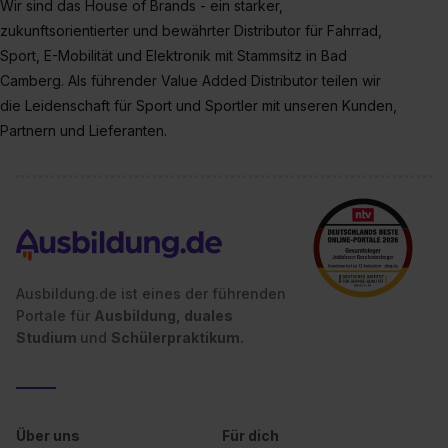
Wir sind das House of Brands - ein starker,
der Kategorien „Präferenzen“, „Statistiken“ und „Social
zukunftsorientierter und bewährter Distributor für Fahrrad,
Media und Marketing“ umfasst hierbei die Einwilligung
Sport, E-Mobilität und Elektronik mit Stammsitz in Bad
zur Übermittlung deiner Daten in die USA (Art. 49 Abs. 1
Camberg. Als führender Value Added Distributor teilen wir
S. 1 lit. a) DS-GVO). Die USA verfügen über kein
die Leidenschaft für Sport und Sportler mit unseren Kunden,
angemessenes Datenschutzniveau (EuGH – Schrems
Partnern und Lieferanten.
II). Du kannst die von dir erteilte Einwilligung jederzeit mit
Wirkung für die Zukunft ganz oder teilweise über unsere
Datenschutzerklärung unter dem Punkt „Datenschutz-
Einstellungen“ widerrufen. Weitere Informationen zu den
einzelnen Cookies findest du durch Klick auf „Details
zeigen“. Weitere Informationen:
Datenschutzerklärung
,
Impressum
.
Ausbildung.de ist eines der führenden
Portale für
Ausbildung, duales
Studium
und
Schülerpraktikum.
Über uns
Für dich