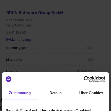
GRÜN Software Group GmbH
Pascalstraße 6
52076 Aachen
0241 18900
E-Mail anzeigen
Gründungsjahr
1989
Mitarbeiter
350
Umsatz
20.000.000
Branche
IT / EDV
Zustimmung
Details
Über Cookies
Ausbildung bei GRÜN Software
Group GmbH
Sag „Hi!“ zu Ausbildung.de & unseren Cookies!