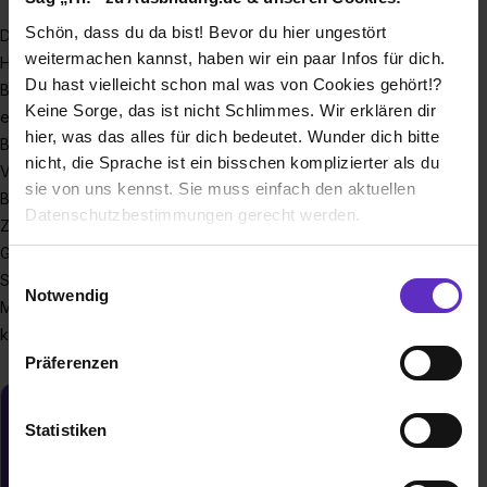
Schön, dass du da bist! Bevor du hier ungestört
Die GRÜN Software Group GmbH (gruen.net) mit
weitermachen kannst, haben wir ein paar Infos für dich.
Headquarter in Aachen ist Hersteller und Anbieter von
Du hast vielleicht schon mal was von Cookies gehört!?
Branchensoftware mit rund 350 Mitarbeitern. GRÜN
Keine Sorge, das ist nicht Schlimmes. Wir erklären dir
entwickelt als Unternehmensgruppe marktführende
hier, was das alles für dich bedeutet. Wunder dich bitte
Branchensoftware, insbesondere für die Zielgruppen
nicht, die Sprache ist ein bisschen komplizierter als du
Vereine und Verbände, Spendenorganisationen,
sie von uns kennst. Sie muss einfach den aktuellen
Bildungsanbieter, Verlage und Medienhäuser und die
Datenschutzbestimmungen gerecht werden.
Zeitwirtschaft. Durch ergänzende Agenturleistungen ist die
GRÜN Gruppe darüber hinaus ganzheitlicher
Die Nutzung von Cookies auf Ausbildung.de
Einwilligungsauswahl
Strategiepartner bei der Digitalisierung ihrer
Notwendig
Mittelstandskunden und übertrifft das Lösungsportfolio
Wir verwenden Cookies zur technischen Funktion
klassischer Softwareunternehmen deutlich.
unserer Webseite („Notwendig“), um von dir bei
Präferenzen
Benutzung der Webseite getroffenen Einstellungen zu
speichern ( „Präferenzen“), die Zugriffe auf unsere
Du möchtest neue Stellen automatisch
Webseite zu analysieren („Statistiken“), um
Statistiken
zugeschickt bekommen?
Informationen zu deiner Verwendung unserer Website an
unsere Partner für soziale Medien, Werbung und
Jetzt aktivieren