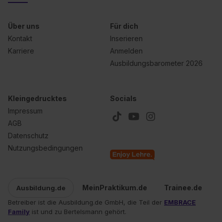
erlauben“. Die Einwilligung zur Platzierung von Cookies
der Kategorien „Präferenzen“, „Statistiken“ und „Social
Über uns
Für dich
Media und Marketing“ umfasst hierbei die Einwilligung
Kontakt
Inserieren
zur Übermittlung deiner Daten in die USA (Art. 49 Abs. 1
Karriere
Anmelden
S. 1 lit. a) DS-GVO). Die USA verfügen über kein
Ausbildungsbarometer 2026
angemessenes Datenschutzniveau (EuGH – Schrems
II). Du kannst die von dir erteilte Einwilligung jederzeit mit
Wirkung für die Zukunft ganz oder teilweise über unsere
Kleingedrucktes
Socials
Datenschutzerklärung unter dem Punkt „Datenschutz-
Impressum
Einstellungen“ widerrufen. Weitere Informationen zu den
AGB
einzelnen Cookies findest du durch Klick auf „Details
Datenschutz
zeigen“. Weitere Informationen:
Datenschutzerklärung
,
Nutzungsbedingungen
Impressum
.
MeinPraktikum.de
Trainee.de
Ausbildung.de
Betreiber ist die Ausbildung.de GmbH, die Teil der
EMBRACE
Family
ist und zu Bertelsmann gehört.