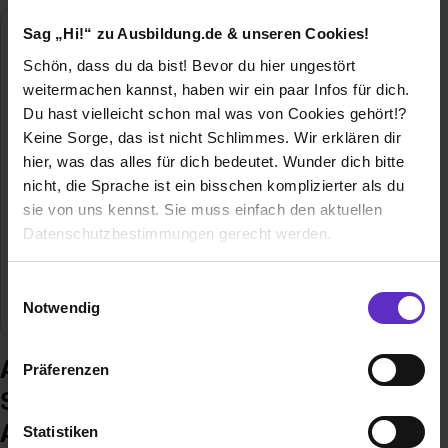
Sag „Hi!“ zu Ausbildung.de & unseren Cookies!
H. Schüssler Klima-Service, Klima-, Regel-,
Anlagentechnik GmbH
Schön, dass du da bist! Bevor du hier ungestört
weitermachen kannst, haben wir ein paar Infos für dich.
Geiersbergstraße 1
Du hast vielleicht schon mal was von Cookies gehört!?
63811 Stockstadt am Main
Keine Sorge, das ist nicht Schlimmes. Wir erklären dir
06027 - 41910
hier, was das alles für dich bedeutet. Wunder dich bitte
E-Mail anzeigen
nicht, die Sprache ist ein bisschen komplizierter als du
Gründungsjahr
1990
sie von uns kennst. Sie muss einfach den aktuellen
Datenschutzbestimmungen gerecht werden.
Mitarbeiter
35
Die Nutzung von Cookies auf Ausbildung.de
Einwilligungsauswahl
Branche
Handwerk
Notwendig
Wir verwenden Cookies zur technischen Funktion
unserer Webseite („Notwendig“), um von dir bei
Ausbildung bei H. Schüssler Klima-
Präferenzen
Benutzung der Webseite getroffenen Einstellungen zu
Service, Klima-, Regel-,
speichern ( „Präferenzen“), die Zugriffe auf unsere
Webseite zu analysieren („Statistiken“), um
Anlagentechnik GmbH
Statistiken