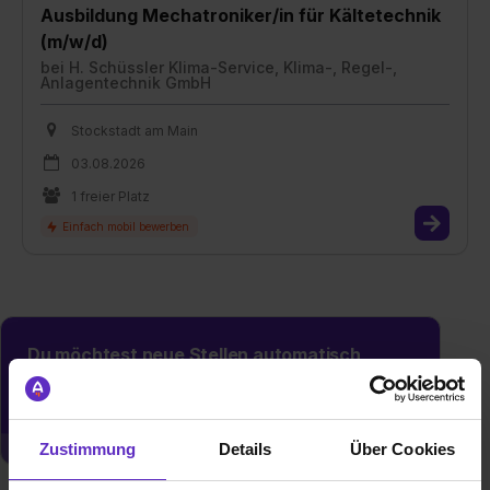
Ausbildung Mechatroniker/in für Kältetechnik
(m/w/d)
bei
H. Schüssler Klima-Service, Klima-, Regel-,
Anlagentechnik GmbH
Stockstadt am Main
03.08.2026
1 freier Platz
Du möchtest neue Stellen automatisch
zugeschickt bekommen?
Jetzt aktivieren
Zustimmung
Details
Über Cookies