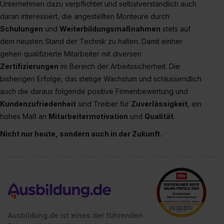
Unternehmen dazu verpflichtet und selbstverständlich auch
bestimmte Verwendungszwecke zulassen, triff deine
daran interessiert, die angestellten Monteure durch
Auswahl über die Checkboxen und klick auf „Auswahl
erlauben“. Die Einwilligung zur Platzierung von Cookies
Schulungen
und
Weiterbildungsmaßnahmen
stets auf
der Kategorien „Präferenzen“, „Statistiken“ und „Social
dem neusten Stand der Technik zu halten. Damit einher
Media und Marketing“ umfasst hierbei die Einwilligung
gehen qualifizierte Mitarbeiter mit diversen
zur Übermittlung deiner Daten in die USA (Art. 49 Abs. 1
Zertifizierungen
im Bereich der Arbeitssicherheit. Die
S. 1 lit. a) DS-GVO). Die USA verfügen über kein
bisherigen Erfolge, das stetige Wachstum und schlussendlich
angemessenes Datenschutzniveau (EuGH – Schrems
auch die daraus folgende positive Firmenbewertung und
II). Du kannst die von dir erteilte Einwilligung jederzeit mit
Kundenzufriedenheit
sind Treiber für
Zuverlässigkeit
, ein
Wirkung für die Zukunft ganz oder teilweise über unsere
hohes Maß an
Mitarbeitermotivation
und
Qualität
.
Datenschutzerklärung unter dem Punkt „Datenschutz-
Nicht nur heute, sondern auch in der Zukunft.
Einstellungen“ widerrufen. Weitere Informationen zu den
einzelnen Cookies findest du durch Klick auf „Details
zeigen“. Weitere Informationen:
Datenschutzerklärung
,
Impressum
.
Ausbildung.de ist eines der führenden