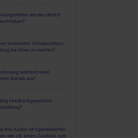
ildungsstellen werden jährlich
geschrieben?
inen bestimmten Schulabschluss,
ldung bei Ihnen zu machen?
 Betreuung während einer
Ihrem Betrieb aus?
mäßig Feedbackgespräche
usbildung?
ie Ihre Azubis mit irgendwelchen
gen wie z.B. einem Zuschuss zum