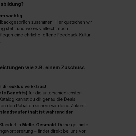
widerrufen. Weitere Informationen zu den einzelnen Cookies find
sbildung?
formationen:
Datenschutzerklärung
,
Impressum
.
em wichtig.
backgespräch zusammen. Hier quatschen wir
ung steht und wo es vielleicht noch
pflegen eine ehrliche, offene Feedback-Kultur
.
leistungen wie z.B. einem Zuschuss
 dir exklusive Extras!
ate Benefits)
für die unterschiedlichsten
Katalog kannst du dir genau die Deals
eben den Rabatten sichern wir deine Zukunft
uslandsaufenthalt ist während der
 Standort in
Melle-Gesmold
. Deine gesamte
gsvorbereitung – findet direkt bei uns vor