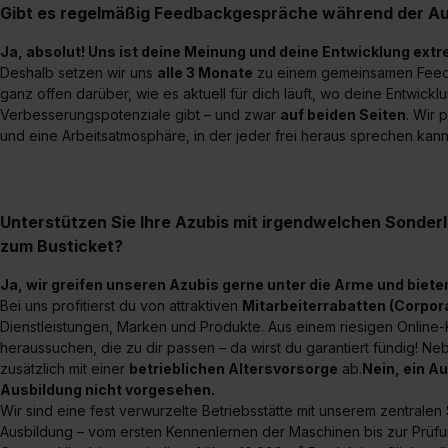
„Datenschutz-Einstellungen“ 
Gibt es regelmäßig Feedbackgespräche während der Au
„Details zeigen“. Weitere In
Ja, absolut! Uns ist deine Meinung und deine Entwicklung extr
Deshalb setzen wir uns
alle 3 Monate
zu einem gemeinsamen Feed
ganz offen darüber, wie es aktuell für dich läuft, wo deine Entwickl
Verbesserungspotenziale gibt – und zwar
auf beiden Seiten
. Wir 
und eine Arbeitsatmosphäre, in der jeder frei heraus sprechen kann
Unterstützen Sie Ihre Azubis mit irgendwelchen Sonder
zum Busticket?
Ja, wir greifen unseren Azubis gerne unter die Arme und bieten
Bei uns profitierst du von attraktiven
Mitarbeiterrabatten (Corpor
Dienstleistungen, Marken und Produkte. Aus einem riesigen Online-
heraussuchen, die zu dir passen – da wirst du garantiert fündig! N
zusätzlich mit einer
betrieblichen Altersvorsorge
ab.
Nein, ein A
Ausbildung nicht vorgesehen.
Wir sind eine fest verwurzelte Betriebsstätte mit unserem zentralen
Ausbildung – vom ersten Kennenlernen der Maschinen bis zur Prüfun