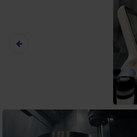
Hier gibt es (eigentlich
Das hier ist ein Platzhalter für
frei.
Ja, ich erlaube die ext
Ich bin damit einverstanden, dass
an Drittplattformen übermittelt werd