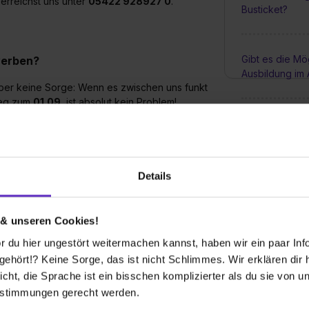
 erreichst uns unter
05422 928927 0
.
Busticket?
Gibt es die Mög
werben?
Ausbildung im 
Aber keine Sorge: Wenn es zwischen uns funkt
tieg zum
01.09.
ist absolut kein Problem!
Wie groß sind 
Ausbildung be
 ausgeschrieben?
Details
Wie sieht ein 
 Zerspanungstechnik aus. Damit garantieren
können und du eine Top-Betreuung von Anfang
 & unseren Cookies!
 du hier ungestört weitermachen kannst, haben wir ein paar Infos
hört!? Keine Sorge, das ist nicht Schlimmes. Wir erklären dir hi
 Ausbildung bei Ihnen zu machen?
icht, die Sprache ist ein bisschen komplizierter als du sie von 
estimmungen gerecht werden.
te Noten! Ein
Realschulabschluss
(oder ein