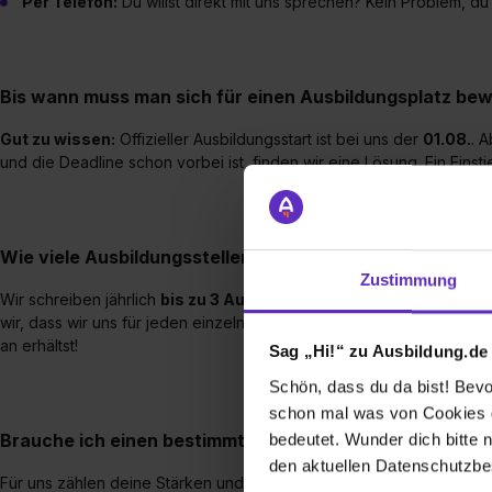
Per Telefon:
Du willst direkt mit uns sprechen? Kein Problem, du
Bis wann muss man sich für einen Ausbildungsplatz be
Gut zu wissen:
Offizieller Ausbildungsstart ist bei uns der
01.08.
. 
und die Deadline schon vorbei ist, finden wir eine Lösung. Ein Eins
Wie viele Ausbildungsstellen werden jährlich bei Ihnen
Zustimmung
Wir schreiben jährlich
bis zu 3 Ausbildungsstellen
im Bereich der
wir, dass wir uns für jeden einzelnen Azubi intensiv Zeit nehmen 
an erhältst!
Sag „Hi!“ zu Ausbildung.de
Schön, dass du da bist! Bevor
schon mal was von Cookies ge
Brauche ich einen bestimmten Schulabschluss, um eine
bedeutet. Wunder dich bitte n
den aktuellen Datenschutzb
Für uns zählen deine Stärken und deine Motivation mehr als perfek