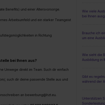
ate Benefits) und einer Altersvorsorge.
Wie viele Ausb
bei Ihnen aus
rnes Arbeitsumfeld und ein starker Teamgeist
Brauche ich e
ufstiegsmöglichkeiten in Richtung
um eine Ausbi
Wie sieht die
Ausbildung in 
elle bei Ihnen aus?
hne Umwege direkt im Team. Such dir einfach
Gibt es regel
com/, such dir deine passende Stelle aus und
während der A
ionsschreiben an bewerbung@hzt.eu.
Unterstützen S
Sonderleistun