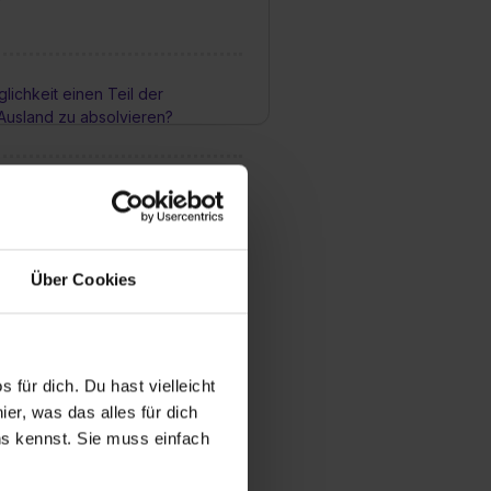
lichkeit einen Teil der
Ausland zu absolvieren?
die Chancen nach fertiger
i Ihnen übernommen zu werden?
Über Cookies
typischer Karriereweg aus?
 für dich. Du hast vielleicht
er, was das alles für dich
uns kennst. Sie muss einfach