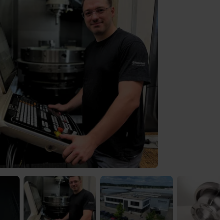
) was Cooles zu sehen!
 Video-Content von YouTube. Neugierig? Dann schalte die Inhalte jetzt
ernen Inhalte von YouTube.
 mir die externen Inhalte angezeigt werden. Personenbezogene Daten könne
en. Mehr Infos gibt es in der
Datenschutzerklärung
.