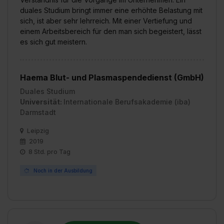
Datenschutzerklärung unter dem Punkt „Datenschutz-
duales Studium bringt immer eine erhöhte Belastung mit
Einstellungen“ widerrufen. Weitere Informationen zu den
sich, ist aber sehr lehrreich. Mit einer Vertiefung und
einem Arbeitsbereich für den man sich begeistert, lässt
einzelnen Cookies findest du durch Klick auf „Details
es sich gut meistern.
zeigen“. Weitere Informationen:
Datenschutzerklärung
,
Impressum
.
Haema Blut- und Plasmaspendedienst (GmbH)
Duales Studium
Universität:
Internationale Berufsakademie (iba)
Darmstadt
Leipzig
2019
8 Std. pro Tag
Noch in der Ausbildung