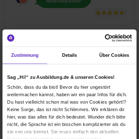
weiterempfehlen!
Wie gefällt dir die Ausbildung bei deiner
Firma?
Als dualer Student wird mir viel zugetraut und ich darf
Zustimmung
Details
Über Cookies
Projekte mit betreuen.
Wie gefällt dir dein Ausbildungsberuf?
Sag „Hi!“ zu Ausbildung.de & unseren Cookies!
Das Hauptkriterium, weshalb ich das duale Studium
Schön, dass du da bist! Bevor du hier ungestört
ausgewählt habe ist die Struktur. Was mir auch noch
weitermachen kannst, haben wir ein paar Infos für dich.
sehr gut gefällt ist die Abwechslung.
Du hast vielleicht schon mal was von Cookies gehört!?
Keine Sorge, das ist nicht Schlimmes. Wir erklären dir
Haema Blut- und Plasmaspendedienst (GmbH)
hier, was das alles für dich bedeutet. Wunder dich bitte
nicht, die Sprache ist ein bisschen komplizierter als du
Duales Studium
sie von uns kennst. Sie muss einfach den aktuellen
Universität:
Internationale Berufsakademie (iba)
Darmstadt