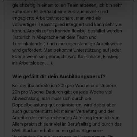
Verwendungszwecke (ausgenommen „Notwendig“) zu. .
gleichzeitig in einem tollen Team arbeiten, ich bin sehr
In diesem Fall sowie bei der separaten Aktivierung von
zufrieden. Es herrscht eine vertrauensvolle und
„Social Media und Marketing“ bist du auch damit
engagierte Arbeitsatmosphäre, man wird als
vollwertiges Teammitglied integriert und kann sehr viel
einverstanden, dass dir nach Setzen der Cookies externe
lernen. Arbeitszeiten können flexibel gestaltet werden
Inhalte (z.B. Videos oder Posts) angezeigt und hierfür
(natürlich in Absprache mit dem Team und
erforderliche personenbezogene Daten an Social Media
Terminkalender) und eine eigenständige Arbeitsweise
Dienste, ggfs. mit Sitz in den USA, übermittelt werden.
wird gefördert. Man bekommt Unterstützung auf jeder
Eine Erlaubnis hierfür kannst du auch später noch im
Ebene wenn sie gebraucht wird (Uni-Inhalte, Einstieg
Einzelfall bei dem jeweiligen Inhalt erteilen. Willst du nur
ins Arbeitsleben, …).
bestimmte Verwendungszwecke zulassen, triff deine
Auswahl über die Checkboxen und klick auf „Auswahl
Wie gefällt dir dein Ausbildungsberuf?
erlauben“. Die Einwilligung zur Platzierung von Cookies
Bei der iba arbeite ich 20h pro Woche und studiere
der Kategorien „Präferenzen“, „Statistiken“ und „Social
20h pro Woche. Dadurch gibt es jede Woche viel
Media und Marketing“ umfasst hierbei die Einwilligung
Abwechslung, man muss sich durch die
Doppelbelastung gut organisieren, wird dabei aber
zur Übermittlung deiner Daten in die USA (Art. 49 Abs. 1
auch gut unterstützt. Mit meiner Vertiefung und der
S. 1 lit. a) DS-GVO). Die USA verfügen über kein
Arbeit in der entsprechenden Abteilung lerne ich vor
angemessenes Datenschutzniveau (EuGH – Schrems
Allem praktisch sehr viel im Berufsalltag und durch das
II). Du kannst die von dir erteilte Einwilligung jederzeit mit
BWL Studium erhält man ein gutes Allgemein-
Wirkung für die Zukunft ganz oder teilweise über unsere
Verständnis für die Vorgänge im Unternehmen. Ein