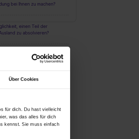
ldung bei Ihnen zu machen?
lichkeit, einen Teil der
Ausland zu absolvieren?
die Chancen nach fertiger
i Ihnen übernommen zu werden?
Über Cookies
andorten bilden die Hamburger
aus?
 für dich. Du hast vielleicht
s auch wichtig
er, was das alles für dich
uns kennst. Sie muss einfach