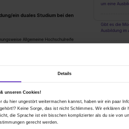
um eine Ausbi
ldung/ein duales Studium bei den
Gibt es die Mög
Ausbildung im 
ehungsweise Allgemeine Hochschulreife
.
Wie groß sind 
Ausbildung be
werben?
Details
An welchen St
Vogel fängt den Wurm bzw. hat die größeren
Energienetze 
bt desto besser sind die Chancen dass die
 & unseren Cookies!
w. 4. Quartal des Vorjahres für eine
 du hier ungestört weitermachen kannst, haben wir ein paar Infos
(a*) Das ist un
hört!? Keine Sorge, das ist nicht Schlimmes. Wir erklären dir hi
icht, die Sprache ist ein bisschen komplizierter als du sie von 
estimmungen gerecht werden.
es Studium bei den Hamburger