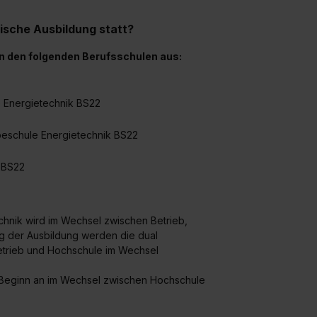
widerrufen. Weitere Informationen zu den einzelnen Cookies find
formationen:
Datenschutzerklärung
,
Impressum
.
ische Ausbildung statt?
an den folgenden Berufsschulen aus:
le Energietechnik BS22
rbeschule Energietechnik BS22
k BS22
echnik wird im Wechsel zwischen Betrieb,
g der Ausbildung werden die dual
etrieb und Hochschule im Wechsel
n Beginn an im Wechsel zwischen Hochschule