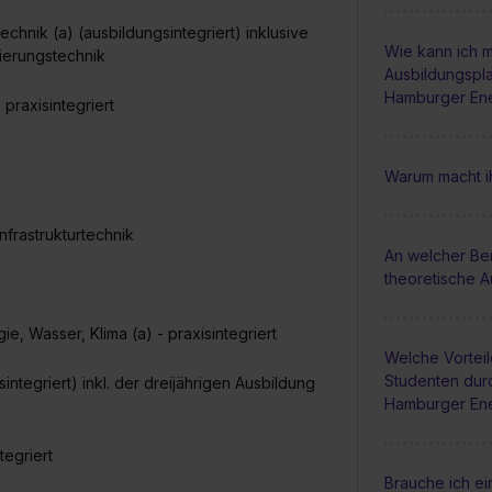
chnik (a) (ausbildungsintegriert) inklusive
Wie kann ich m
sierungstechnik
Ausbildungspla
Hamburger En
praxisintegriert
Warum macht ih
nfrastrukturtechnik
An welcher Be
theoretische A
, Wasser, Klima (a) - praxisintegriert
Welche Vortei
Studenten dur
ntegriert) inkl. der dreijährigen Ausbildung
Hamburger En
tegriert
Brauche ich e