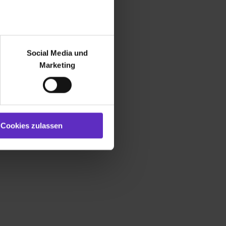
r bei Benutzung der
bseite zu analysieren
Social Media und
ür soziale Medien, Werbung
Marketing
und Marketing“). Unsere
 bereitgestellt hast oder die
ookies zulassen“ stimmst du
e (ausgenommen „Notwendig“)
st du auch damit
Cookies zulassen
gezeigt und hierfür
ermittelt werden. Eine
Willst du nur bestimmte
hl erlauben“. Die
cial Media und Marketing“
1 lit. a) DS-GVO). Die USA
dir erteilte Einwilligung
unter dem Punkt