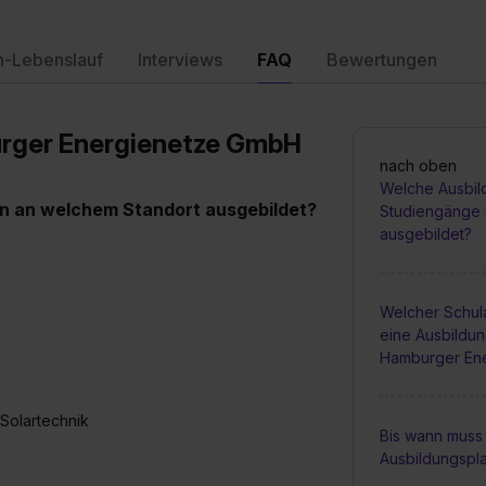
n-Lebenslauf
Interviews
FAQ
Bewertungen
urger Energienetze GmbH
nach oben
Welche Ausbil
n an welchem Standort ausgebildet?
Studiengänge 
ausgebildet?
Welcher Schula
eine Ausbildun
Hamburger En
r Solartechnik
Bis wann muss 
Ausbildungspl