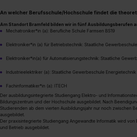
„Datenschutz-Einstellungen“ 
„Details zeigen“. Weitere In
An welcher Berufsschule/Hochschule findet die theoret
Am Standort Bramfeld bilden wir in fünf Ausbildungsberufen 
Mechatroniker*in (a): Berufliche Schule Farmsen BS19
Elektroniker*in (a) für Betriebstechnik: Staatliche Gewerbeschu
Elektroniker*in(a) für Automatisierungstechnik: Staatliche Gewe
Industrieelektriker (a): Staatliche Gewerbeschule Energietechni
Fachinformatiker*in (a): ITECH
Der ausbildungsintegrierte Studiengang Elektro- und Informationst
Bildungszentrum und der Hochschule ausgebildet. Nach Beendigun
Studierenden ab dem vierten Ausbildungsjahr nur noch zwischen B
ausgebildet.
Der praxisintegrierte Studiengang Angewandte Informatik wird vo
und Betrieb ausgebildet.