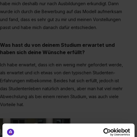
habe mich deshalb nur nach Ausbildungen erkundigt. Dann
wurde ich durch die Bewerbung auf das Modell aufmerksam
und fand, dass es sehr gut zu mir und meinen Vorstellungen
passt und habe mich danach dafür entschieden.
Was hast du von deinem Studium erwartet und
haben sich deine Wünsche erfüllt?
Ich habe erwartet, dass ich ein wenig mehr gefordert werde,
als erwartet und ich etwas von den typischen Studenten-
Erfahrungen mitbekomme. Beides hat sich erfüllt, jedoch ist
das Studentenleben natürlich anders, aber man hat viel mehr
Abwechslung als bei einem reinen Studium, was auch viele
Vorteile hat.