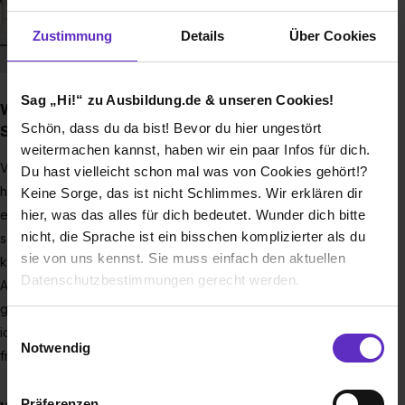
Zustimmung
Details
Über Cookies
Sag „Hi!“ zu Ausbildung.de & unseren Cookies!
Welche Aufgaben haben dir während deines
Schön, dass du da bist! Bevor du hier ungestört
Studiums besonders viel Spaß gemacht?
weitermachen kannst, haben wir ein paar Infos für dich.
Vor allem das Fach Persönlichkeits- und Sozialkompetenzen
Du hast vielleicht schon mal was von Cookies gehört!?
hat mir viel Spaß gemacht und ich bin auch traurig, dass ich
Keine Sorge, das ist nicht Schlimmes. Wir erklären dir
es erst in über einem Jahr erneut habe. Dort konnte man
hier, was das alles für dich bedeutet. Wunder dich bitte
nicht, die Sprache ist ein bisschen komplizierter als du
sehr viel über sich und seine Mitmenschen lernen und ich
sie von uns kennst. Sie muss einfach den aktuellen
konnte sehr viel daraus mitnehmen. Ich fand auch viele
Datenschutzbestimmungen gerecht werden.
Aufgaben, die ich selbstständig zu Hause machen konnte
gut, man ist sehr frei und selbstständig dabei. Ebenso freue
Die Nutzung von Cookies auf Ausbildung.de
Einwilligungsauswahl
ich mich sehr auf das Fach "Wirtschaftspsychologie" und bin
Notwendig
froh, so viele unterschiedliche Bereiche kennenzulernen.
Wir verwenden Cookies zur technischen Funktion
unserer Webseite („Notwendig“), um von dir bei
Präferenzen