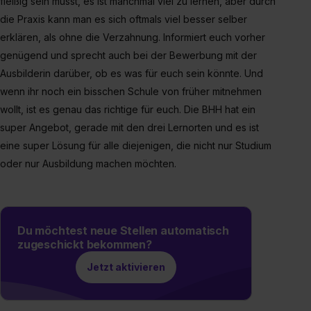
fleißig sein müsst, es ist manchmal viel zu lernen, aber durch
Dienste, ggfs. mit Sitz in den USA, übermittelt werden.
die Praxis kann man es sich oftmals viel besser selber
Eine Erlaubnis hierfür kannst du auch später noch im
erklären, als ohne die Verzahnung. Informiert euch vorher
Einzelfall bei dem jeweiligen Inhalt erteilen. Willst du nur
genügend und sprecht auch bei der Bewerbung mit der
bestimmte Verwendungszwecke zulassen, triff deine
Ausbilderin darüber, ob es was für euch sein könnte. Und
Auswahl über die Checkboxen und klick auf „Auswahl
wenn ihr noch ein bisschen Schule von früher mitnehmen
erlauben“. Die Einwilligung zur Platzierung von Cookies
wollt, ist es genau das richtige für euch. Die BHH hat ein
der Kategorien „Präferenzen“, „Statistiken“ und „Social
Media und Marketing“ umfasst hierbei die Einwilligung
super Angebot, gerade mit den drei Lernorten und es ist
zur Übermittlung deiner Daten in die USA (Art. 49 Abs. 1
eine super Lösung für alle diejenigen, die nicht nur Studium
S. 1 lit. a) DS-GVO). Die USA verfügen über kein
oder nur Ausbildung machen möchten.
angemessenes Datenschutzniveau (EuGH – Schrems
II). Du kannst die von dir erteilte Einwilligung jederzeit mit
Wirkung für die Zukunft ganz oder teilweise über unsere
Datenschutzerklärung unter dem Punkt „Datenschutz-
Du möchtest neue Stellen automatisch
Einstellungen“ widerrufen. Weitere Informationen zu den
zugeschickt bekommen?
einzelnen Cookies findest du durch Klick auf „Details
Jetzt aktivieren
zeigen“. Weitere Informationen:
Datenschutzerklärung
,
Impressum
.