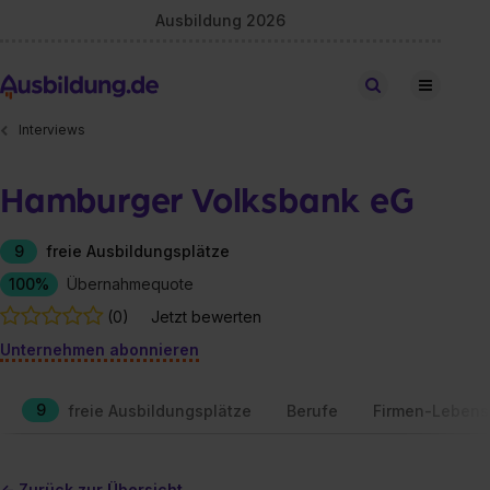
Ausbildung 2026
Stellen finden
Interviews
Hamburger Volksbank eG
9
freie Ausbildungsplätze
100%
Übernahmequote
(0)
Jetzt bewerten
Unternehmen abonnieren
9
freie Ausbildungsplätze
Berufe
Firmen-Lebens
<- Zurück zur Übersicht