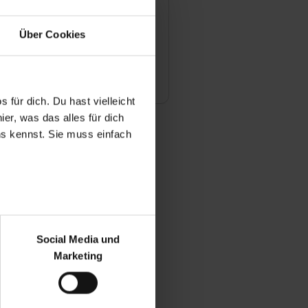
 die Chancen nach der
bernommen zu werden?
Über Cookies
egmüller zuvor ein Praktikum
 für dich. Du hast vielleicht
er, was das alles für dich
uns kennst. Sie muss einfach
r bei Benutzung der
bseite zu analysieren
Social Media und
ür soziale Medien, Werbung
Marketing
und Marketing“). Unsere
 bereitgestellt hast oder die
ookies zulassen“ stimmst du