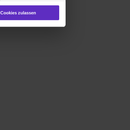
e (ausgenommen „Notwendig“)
st du auch damit
Cookies zulassen
gezeigt und hierfür
ermittelt werden. Eine
Willst du nur bestimmte
hl erlauben“. Die
cial Media und Marketing“
1 lit. a) DS-GVO). Die USA
dir erteilte Einwilligung
unter dem Punkt
est du durch Klick auf