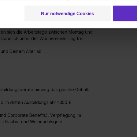
 der Datenverarbeitung für alle genannten Verwendungszweck
ei der separaten Aktivierung von „Social Media und Marketing“ bi
Nur notwendige Cookies
 Setzen der Cookies externe Inhalte (z.B. Videos oder Posts) an
 und arbeiten an 5 Tagen in der Woche.
ne Daten an Social Media Dienste, ggfs. mit Sitz in den USA, üb
len sich die Arbeitstage zwischen Montag und
uch später noch im Einzelfall bei dem jeweiligen Inhalt erteilen. 
rständlich unter der Woche einen Tag frei.
 triff deine Auswahl über die Checkboxen und klick auf „Auswa
 von Cookies der Kategorien „Präferenzen“, „Statistiken“ und „So
 und Deinem Alter ab.
ung zur Übermittlung deiner Daten in die USA (Art. 49 Abs. 1 S. 
enes Datenschutzniveau (EuGH – Schrems II). Du kannst die von 
e Zukunft ganz oder teilweise über unsere Datenschutzerklärung 
widerrufen. Weitere Informationen zu den einzelnen Cookies find
formationen:
Datenschutzerklärung
,
Impressum
.
bildungsberufe hinweg das gleiche Gehalt.
nd im dritten Ausbildungsjahr 1.350 €.
 und Corporate Benefits), Verpflegung im
en Urlaubs- und Weihnachtsgeld.