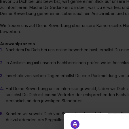
Bevor Du Dich bei uns bewirbst, wirf gerne einen Blick auf unse
zu informieren. Mache Dir Gedanken darüber, was Du erwartest und
Deiner Bewerbung gerne einen Lebenslauf, ein Anschreiben und das
Wir freuen uns auf Deine Bewerbung über unsere Karriereseite. Hie
bewerben.
Auswahlprozess
Nachdem Du Dich bei uns online beworben hast, erhältst Du eine
In Abstimmung mit unseren Fachbereichen prüfen wir im Anschl
Innerhalb von sieben Tagen erhältst Du eine Rückmeldung von u
Hat Deine Bewerbung unser Interesse geweckt, laden wir Dich 
tauschst Du Dich mit einem Vertreter der entsprechenden Fachabt
persönlich an den jeweiligen Standorten.
Konnten wir sowohl Dich von Segmüller als auch Du uns von Dir ü
Auszubildenden bei Segmüller willkommen zu heißen!