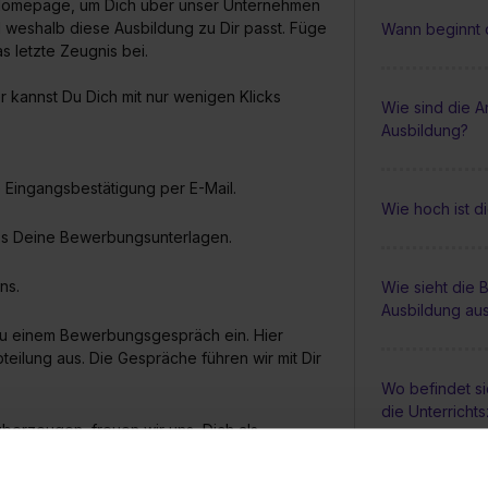
re Homepage, um Dich über unser Unternehmen
 weshalb diese Ausbildung zu Dir passt. Füge
Wann beginnt 
 letzte Zeugnis bei.
r kannst Du Dich mit nur wenigen Klicks
Wie sind die A
Ausbildung?
 Eingangsbestätigung per E-Mail.
Wie hoch ist 
uss Deine Bewerbungsunterlagen.
ns.
Wie sieht die
Ausbildung au
zu einem Bewerbungsgespräch ein. Hier
eilung aus. Die Gespräche führen wir mit Dir
Wo befindet si
die Unterricht
berzeugen, freuen wir uns, Dich als