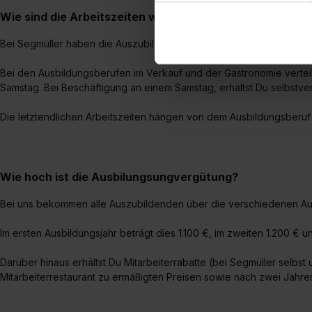
dem Setzen der Cookies und
Wie sind die Arbeitszeiten während der Ausbildung?
zu. . In diesem Fall sowie b
einverstanden, dass dir nach
Bei Segmüller haben die Auszubildenden eine 37,5-Stunden-Woche
erforderliche personenbezoge
Bei den Ausbildungsberufen im Verkauf und der Gastronomie vertei
Erlaubnis hierfür kannst du a
Samstag. Bei Beschäftigung an einem Samstag, erhältst Du selbstve
Verwendungszwecke zulassen,
Einwilligung zur Platzierung
Die letztendlichen Arbeitszeiten hängen von dem Ausbildungsberuf
umfasst hierbei die Einwillig
verfügen über kein angemess
jederzeit mit Wirkung für di
„Datenschutz-Einstellungen“ 
Wie hoch ist die Ausbilungsungvergütung?
„Details zeigen“. Weitere In
Bei uns bekommen alle Auszubildenden über die verschiedenen Aus
Im ersten Ausbildungsjahr beträgt dies 1.100 €, im zweiten 1.200 € u
Darüber hinaus erhältst Du Mitarbeiterrabatte (bei Segmüller selbst
Mitarbeiterrestaurant zu ermäßigten Preisen sowie nach zwei Jahr