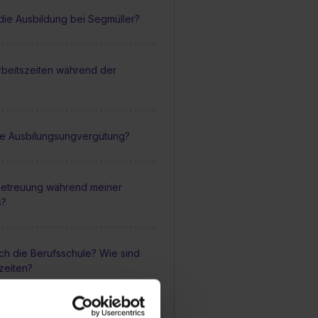
die Ausbildung bei Segmüller?
rbeitszeiten während der
die Ausbilungsungvergütung?
 Betreuung während meiner
s?
ch die Berufsschule? Wie sind
szeiten?