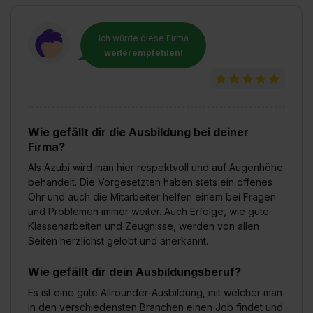
S. 1 lit. a) DS-GVO). Die USA verfügen über kein
angemessenes Datenschutzniveau (EuGH – Schrems
II). Du kannst die von dir erteilte Einwilligung jederzeit mit
Ich würde diese Firma
weiterempfehlen!
Wirkung für die Zukunft ganz oder teilweise über unsere
Datenschutzerklärung unter dem Punkt „Datenschutz-
Einstellungen“ widerrufen. Weitere Informationen zu den
einzelnen Cookies findest du durch Klick auf „Details
zeigen“. Weitere Informationen:
Datenschutzerklärung
,
Wie gefällt dir die Ausbildung bei deiner
Impressum
.
Firma?
Als Azubi wird man hier respektvoll und auf Augenhöhe
behandelt. Die Vorgesetzten haben stets ein offenes
Ohr und auch die Mitarbeiter helfen einem bei Fragen
und Problemen immer weiter. Auch Erfolge, wie gute
Klassenarbeiten und Zeugnisse, werden von allen
Seiten herzlichst gelobt und anerkannt.
Wie gefällt dir dein Ausbildungsberuf?
Es ist eine gute Allrounder-Ausbildung, mit welcher man
in den verschiedensten Branchen einen Job findet und