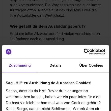
allen kommunizieren. Die Vorgesetzten sind auch immer
für fragen offen. Allgemein ist das eine tolle Firma die
Ihre Auszubildenden Wertschätzt.
Wie gefällt dir dein Ausbildungsberuf?
Es ist ein toller Allzweckberuf mit vielen verschiedenen
Laufbahnen nach der Ausbildung.
HANSETRANS
Klassische duale Berufsausbildung
Zustimmung
Details
Über Cookies
Essen
2025
Sag „Hi!“ zu Ausbildung.de & unseren Cookies!
8 Std. pro Tag
Schön, dass du da bist! Bevor du hier ungestört
Noch in der Ausbildung
weitermachen kannst, haben wir ein paar Infos für dich.
Du hast vielleicht schon mal was von Cookies gehört!?
Verdienst
Keine Sorge, das ist nicht Schlimmes. Wir erklären dir
1. Ausbildungsjahr:
1000€