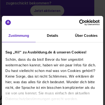
zugeschickt bekommen?
Jetzt aktivieren
Zustimmung
Details
Über Cookies
Hanwha Q CELLS GmbH
Sonnenallee 17-21
06766 Bitterfeld-Wolfen
Sag „Hi!“ zu Ausbildung.de & unseren Cookies!
03494 / 66 99 31140
Schön, dass du da bist! Bevor du hier ungestört
E-Mail anzeigen
weitermachen kannst, haben wir ein paar Infos für dich.
Du hast vielleicht schon mal was von Cookies gehört!?
Gründungsjahr
1999
Keine Sorge, das ist nicht Schlimmes. Wir erklären dir
hier, was das alles für dich bedeutet. Wunder dich bitte
Branche
Energiewirtschaft, Sonstige Industrie
nicht, die Sprache ist ein bisschen komplizierter als du
sie von uns kennst. Sie muss einfach den aktuellen
Ausbildung bei Hanwha Q CELLS
Datenschutzbestimmungen gerecht werden.