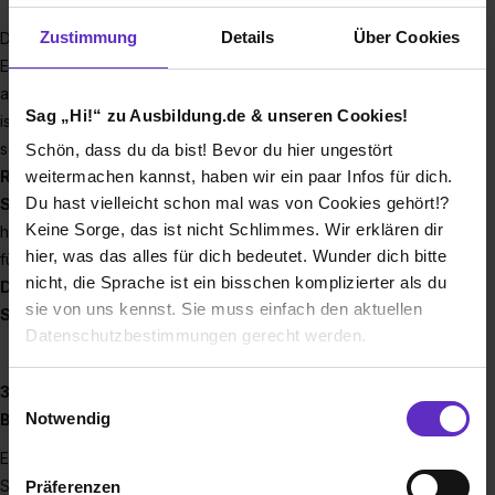
Zustimmung
Details
Über Cookies
Das hartech Systemhaus ist ein verlässlicher und mit viel
Expertenwissen ausgestatteter IT-Partner für tolle Kunden
aus nahezu allen Branchen und dem Public-Sektor zu sein,
Sag „Hi!“ zu Ausbildung.de & unseren Cookies!
ist das Kerngeschäft der hartech Systemhaus GmbH. Als
solcher sind wir
Lieferant und Betreiber modernster
Schön, dass du da bist! Bevor du hier ungestört
Rechenzentrumstechnologien
. Wir bilden in
Managed
weitermachen kannst, haben wir ein paar Infos für dich.
Du hast vielleicht schon mal was von Cookies gehört!?
Services
sämtliche
IT-Prozesse
von Design über Support
Keine Sorge, das ist nicht Schlimmes. Wir erklären dir
hin zu Betrieb ab. Und wir stellen Experten und Projektleiter
hier, was das alles für dich bedeutet. Wunder dich bitte
für anspruchsvolle IT-Projekte aus der Welt der
nicht, die Sprache ist ein bisschen komplizierter als du
Datacenter-, Cloud-, Modern Workplace- und IT-
sie von uns kennst. Sie muss einfach den aktuellen
Security-Lösungen.
Datenschutzbestimmungen gerecht werden.
Die Nutzung von Cookies auf Ausbildung.de
3, 2, 1 … Go-Live zum perfekten Start in Dein
Einwilligungsauswahl
Notwendig
Berufsleben
Wir verwenden Cookies zur technischen Funktion
Erfolg kommt nicht von ungefähr: Wenn Dir Deine Ausbildung
unserer Webseite („Notwendig“), um von dir bei
Spaß macht, lernst Du gerne und kannst viel mehr erreichen.
Präferenzen
Benutzung der Webseite getroffenen Einstellungen zu