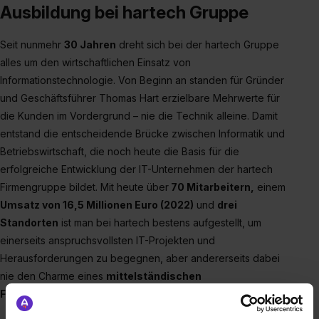
Ausbildung bei hartech Gruppe
Seit nunmehr
30 Jahren
dreht sich bei der hartech Gruppe
alles um den wirtschaftlichen Einsatz von
Informationstechnologie. Von Beginn an standen für Gründer
und Geschäftsführer Thomas Hart erzielbare Mehrwerte für
die Kunden im Vordergrund – nie die Technik alleine. Damit
entstand die entscheidende Brücke zwischen Informatik und
Betriebswirtschaft, die noch heute die Basis für die
erfolgreiche Entwicklung der IT-Unternehmen der hartech
Firmengruppe bildet. Mit heute über
70 Mitarbeitern,
einem
Umsatz von 16,5 Millionen Euro (2022)
und
drei
Standorten
ist man bei hartech bestens aufgestellt, um
einerseits anspruchsvollsten IT-Projekten und
Herausforderungen zu begegnen, aber andererseits dabei
nie den Charme eines
mittelständischen
Familienunternehmens
zu verlieren.