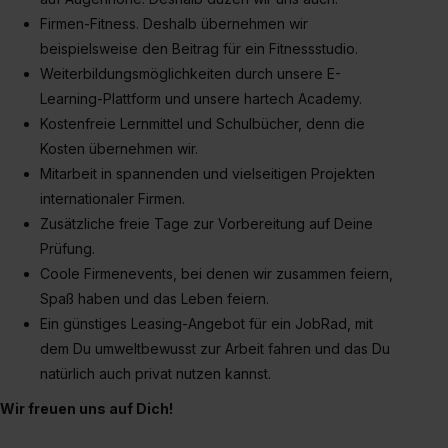
Dienste, ggfs. mit Sitz in den USA, übermittelt werden.
Firmen-Fitness. Deshalb übernehmen wir
Eine Erlaubnis hierfür kannst du auch später noch im
beispielsweise den Beitrag für ein Fitnessstudio.
Einzelfall bei dem jeweiligen Inhalt erteilen. Willst du nur
Weiterbildungsmöglichkeiten durch unsere E-
bestimmte Verwendungszwecke zulassen, triff deine
Learning-Plattform und unsere hartech Academy.
Auswahl über die Checkboxen und klick auf „Auswahl
Kostenfreie Lernmittel und Schulbücher, denn die
erlauben“. Die Einwilligung zur Platzierung von Cookies
Kosten übernehmen wir.
der Kategorien „Präferenzen“, „Statistiken“ und „Social
Mitarbeit in spannenden und vielseitigen Projekten
Media und Marketing“ umfasst hierbei die Einwilligung
internationaler Firmen.
zur Übermittlung deiner Daten in die USA (Art. 49 Abs. 1
Zusätzliche freie Tage zur Vorbereitung auf Deine
S. 1 lit. a) DS-GVO). Die USA verfügen über kein
angemessenes Datenschutzniveau (EuGH – Schrems
Prüfung.
II). Du kannst die von dir erteilte Einwilligung jederzeit mit
Coole Firmenevents, bei denen wir zusammen feiern,
Wirkung für die Zukunft ganz oder teilweise über unsere
Spaß haben und das Leben feiern.
Datenschutzerklärung unter dem Punkt „Datenschutz-
Ein günstiges Leasing-Angebot für ein JobRad, mit
Einstellungen“ widerrufen. Weitere Informationen zu den
dem Du umweltbewusst zur Arbeit fahren und das Du
einzelnen Cookies findest du durch Klick auf „Details
natürlich auch privat nutzen kannst.
zeigen“. Weitere Informationen:
Datenschutzerklärung
,
Wir freuen uns auf Dich!
Impressum
.