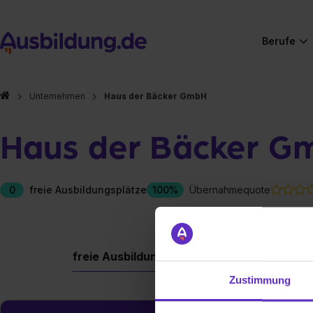
Berufe
Unternehmen
Haus der Bäcker GmbH
Haus der Bäcker G
0
freie Ausbildungsplätze
100%
Übernahmequote
freie Ausbildungsplätze
Berufe
Firm
Zustimmung