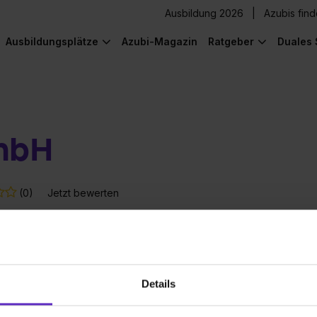
Ausbildung 2026
Azubis fin
Ausbildungsplätze
Azubi-Magazin
Ratgeber
Duales 
mbH
(0)
Jetzt bewerten
en-Lebenslauf
Details