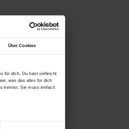
ngen
pfehlungsrate
100 %
Über Cookies
ewertung
 & Lernerfolg
 für dich. Du hast vielleicht
er, was das alles für dich
or & Atmosphäre
uns kennst. Sie muss einfach
te jetzt deine Ausbildung
r bei Benutzung der
bseite zu analysieren