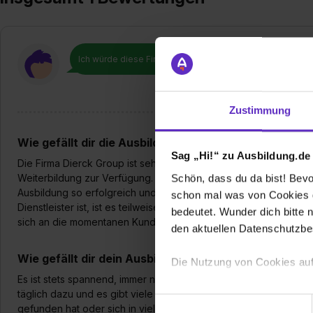
Ich würde diese Firma
weiterempfehlen!
Zustimmung
Wie gefällt dir die Ausbildung bei deiner Firma?
Sag „Hi!“ zu Ausbildung.de
Die Firma Dierck Group ist sehr dynamisch und flexibel und stell
Weiterbildung zur Verfügung. Der Ausbilder hat immer ein offenes
Schön, dass du da bist! Bevor
Ausbildung so erfolgreich und Azubi-orientiert wie möglich zu g
schon mal was von Cookies ge
Dienstleister ist, ist es teilweise schwierig, wenn man eine typi
bedeutet. Wunder dich bitte n
sich an die momentanen Kundenwünsche anpassen muss.
den aktuellen Datenschutzb
Wie gefällt dir dein Ausbildungsberuf?
Die Nutzung von Cookies auf
Es ist stets spannend, immer neue Lösungen zu suchen, da keine
täglich dazu und es gibt viele verschiedene Möglichkeiten sich
Wir verwenden Cookies zur t
Einwilligungsauswahl
gefunden hat oder sich in viele verschiedene Thematiken zu v
Webseite getroffenen Einstel