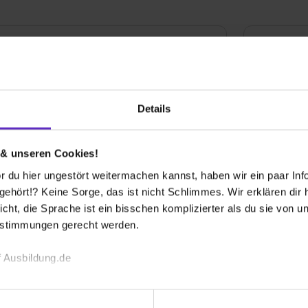
Bewertu
Weiterem
Details
Gesamtb
 & unseren Cookies!
t einem als Azubi viele Möglichkeiten zur
Aufgaben
 Ohr und ist daran interessiert, die
 du hier ungestört weitermachen kannst, haben wir ein paar Infos
estalten. Dadurch, dass die Dierck Group ein
hört!? Keine Sorge, das ist nicht Schlimmes. Wir erklären dir hi
Spaßfakt
sche "Ausbildungs-Struktur" erwartet, da man
icht, die Sprache ist ein bisschen komplizierter als du sie von 
estimmungen gerecht werden.
Bewer
 Ausbildung.de
 Problematik so wie die andere ist. Man lernt
 zu spezialisieren, wenn man seine Nische
echnischen Funktion unserer Webseite („Notwendig“), um von di
ertiefen, wenn man eher immer etwas Neues
lungen zu speichern ( „Präferenzen“), die Zugriffe auf unsere We