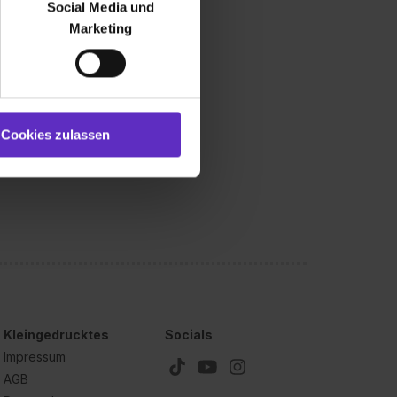
Social Media und
ür soziale Medien, Werbung
Marketing
und Marketing“). Unsere
 bereitgestellt hast oder die
ookies zulassen“ stimmst du
e (ausgenommen „Notwendig“)
st du auch damit
Cookies zulassen
gezeigt und hierfür
ermittelt werden. Eine
Willst du nur bestimmte
hl erlauben“. Die
cial Media und Marketing“
1 lit. a) DS-GVO). Die USA
dir erteilte Einwilligung
unter dem Punkt
est du durch Klick auf
Kleingedrucktes
Socials
Impressum
AGB