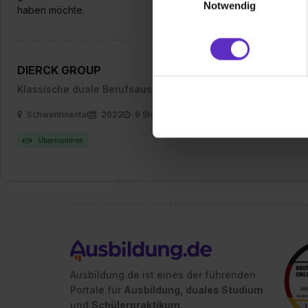
Notwendig
haben möchte.
(„Statistiken“), um Informat
und Analysen weiterzugeben 
Partner führen diese Informa
sie im Rahmen deiner Nutzun
DIERCK GROUP
dem Setzen der Cookies und
Klassische duale Berufsausbildung
zu. . In diesem Fall sowie b
einverstanden, dass dir nach
Schwentinental
2022
9 Std. pro Tag
erforderliche personenbezoge
Übernommen
Erlaubnis hierfür kannst du a
Verwendungszwecke zulassen,
Einwilligung zur Platzierung
umfasst hierbei die Einwillig
verfügen über kein angemess
jederzeit mit Wirkung für di
„Datenschutz-Einstellungen“ 
„Details zeigen“. Weitere In
Ausbildung.de ist eines der führenden
Portale für
Ausbildung, duales Studium
und
Schülerpraktikum.