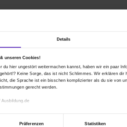
Firmen-Lebenslauf
Interviews
FAQ
Bewertunge
Details
 & unseren Cookies!
 du hier ungestört weitermachen kannst, haben wir ein paar Infos
hört!? Keine Sorge, das ist nicht Schlimmes. Wir erklären dir hi
icht, die Sprache ist ein bisschen komplizierter als du sie von 
estimmungen gerecht werden.
 Ausbildung.de
echnischen Funktion unserer Webseite („Notwendig“), um von di
lungen zu speichern ( „Präferenzen“), die Zugriffe auf unsere We
Präferenzen
Statistiken