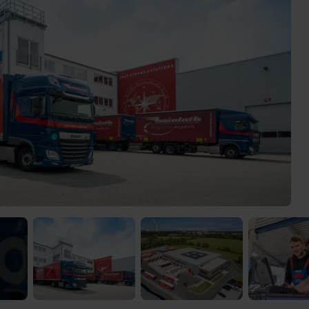
 Video-Content von YouTube. Neugierig? Dann schalte die Inhalte jetzt
ernen Inhalte von YouTube.
 mir die externen Inhalte angezeigt werden. Personenbezogene Daten könne
en. Mehr Infos gibt es in der
Datenschutzerklärung
.