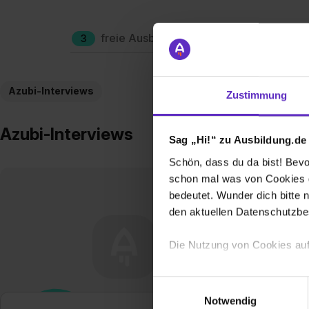
freie Ausbildungsplätze
Berufe
3
Azubi-Interviews
Zustimmung
Azubi-Interviews
Sag „Hi!“ zu Ausbildung.de
Schön, dass du da bist! Bevor
schon mal was von Cookies ge
bedeutet. Wunder dich bitte n
den aktuellen Datenschutzb
Die Nutzung von Cookies auf
Wir verwenden Cookies zur t
Einwilligungsauswahl
Webseite getroffenen Einstel
Notwendig