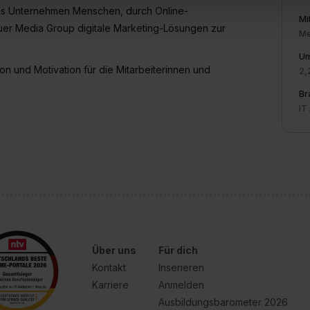
 triff deine Auswahl über die Checkboxen und klick auf „Auswa
das Unternehmen Menschen, durch Online-
Mi
 von Cookies der Kategorien „Präferenzen“, „Statistiken“ und „So
Bauer Media Group digitale Marketing-Lösungen zur
Me
ung zur Übermittlung deiner Daten in die USA (Art. 49 Abs. 1 S. 
enes Datenschutzniveau (EuGH – Schrems II). Du kannst die von 
Um
on und Motivation für die Mitarbeiterinnen und
e Zukunft ganz oder teilweise über unsere Datenschutzerklärung 
2,
widerrufen. Weitere Informationen zu den einzelnen Cookies find
Br
formationen:
Datenschutzerklärung
,
Impressum
.
IT
Über uns
Für dich
Kontakt
Inserieren
Karriere
Anmelden
Ausbildungsbarometer 2026