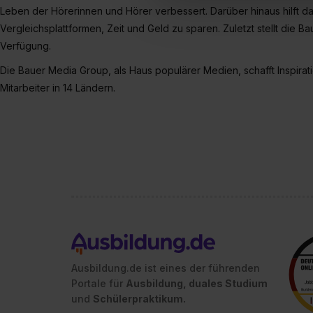
Verwendungszwecke zulassen,
Leben der Hörerinnen und Hörer verbessert. Darüber hinaus hilft 
Einwilligung zur Platzierung
Vergleichsplattformen, Zeit und Geld zu sparen. Zuletzt stellt die 
umfasst hierbei die Einwillig
Verfügung.
verfügen über kein angemess
Die Bauer Media Group, als Haus populärer Medien, schafft Inspirati
jederzeit mit Wirkung für di
Mitarbeiter in 14 Ländern.
„Datenschutz-Einstellungen“ 
„Details zeigen“. Weitere In
Ausbildung.de ist eines der führenden
Portale für
Ausbildung, duales Studium
und
Schülerpraktikum.