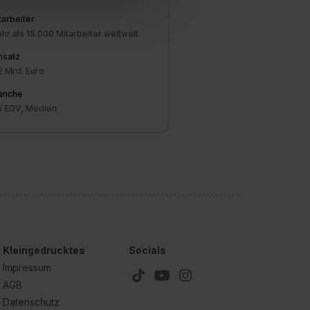
hl erlauben“. Die
tarbeiter
cial Media und Marketing“
hr als 15.000 Mitarbeiter weltweit
1 lit. a) DS-GVO). Die USA
dir erteilte Einwilligung
satz
unter dem Punkt
2 Mrd. Euro
est du durch Klick auf
anche
 / EDV, Medien
Kleingedrucktes
Socials
Impressum
AGB
Datenschutz