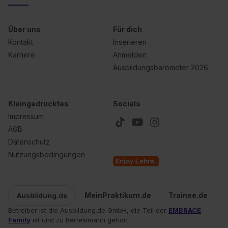
erlauben“. Die Einwilligung zur Platzierung von Cookies
der Kategorien „Präferenzen“, „Statistiken“ und „Social
Über uns
Für dich
Media und Marketing“ umfasst hierbei die Einwilligung
Kontakt
Inserieren
zur Übermittlung deiner Daten in die USA (Art. 49 Abs. 1
Karriere
Anmelden
S. 1 lit. a) DS-GVO). Die USA verfügen über kein
Ausbildungsbarometer 2026
angemessenes Datenschutzniveau (EuGH – Schrems
II). Du kannst die von dir erteilte Einwilligung jederzeit mit
Wirkung für die Zukunft ganz oder teilweise über unsere
Kleingedrucktes
Socials
Datenschutzerklärung unter dem Punkt „Datenschutz-
Impressum
Einstellungen“ widerrufen. Weitere Informationen zu den
AGB
einzelnen Cookies findest du durch Klick auf „Details
Datenschutz
zeigen“. Weitere Informationen:
Datenschutzerklärung
,
Nutzungsbedingungen
Impressum
.
MeinPraktikum.de
Trainee.de
Ausbildung.de
Betreiber ist die Ausbildung.de GmbH, die Teil der
EMBRACE
Family
ist und zu Bertelsmann gehört.