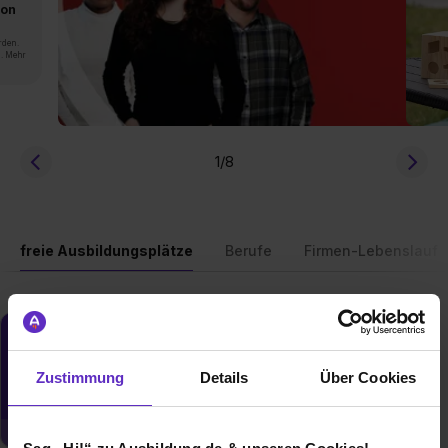
von
rden.
n. Mehr
1
/8
freie Ausbildungsplätze
Berufe
Firmen-Lebenslauf
Du möchtest neue Stellen automatisch
zugeschickt bekommen?
Zustimmung
Details
Über Cookies
Jetzt aktivieren