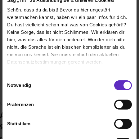
Sag „Hi!“ zu Ausbildung.de & unseren Cookies!
Schön, dass du da bist! Bevor du hier ungestört
weitermachen kannst, haben wir ein paar Infos für dich.
Heinrich-Haus gGmbH
Du hast vielleicht schon mal was von Cookies gehört!?
Alte Schloßstraße 1
Keine Sorge, das ist nicht Schlimmes. Wir erklären dir
56566 Neuwied
hier, was das alles für dich bedeutet. Wunder dich bitte
02622 892 4600
nicht, die Sprache ist ein bisschen komplizierter als du
E-Mail anzeigen
sie von uns kennst. Sie muss einfach den aktuellen
Datenschutzbestimmungen gerecht werden.
Gründungsjahr
1928
Die Nutzung von Cookies auf Ausbildung.de
Einwilligungsauswahl
Mitarbeiter
1400
Notwendig
Wir verwenden Cookies zur technischen Funktion
Branche
Gesundheit, Soziales
unserer Webseite („Notwendig“), um von dir bei
Präferenzen
Benutzung der Webseite getroffenen Einstellungen zu
Ausbildung bei Heinrich-Haus
speichern ( „Präferenzen“), die Zugriffe auf unsere
Webseite zu analysieren („Statistiken“), um
gGmbH
Statistiken
Informationen zu deiner Verwendung unserer Website an
unsere Partner für soziale Medien, Werbung und