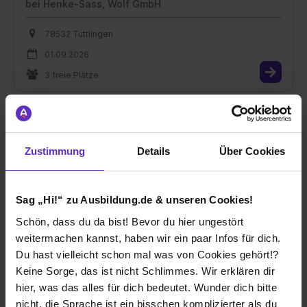
bei
Henke-Sass, Wolf GmbH
78532 Tuttlingen
01.09.2026
3 freie Plätze
Zustimmung
Details
Über Cookies
Ausbildung Industriemechaniker/in (m/w/d)
bei
Henke-Sass, Wolf GmbH
Sag „Hi!“ zu Ausbildung.de & unseren Cookies!
78532 Tuttlingen
Schön, dass du da bist! Bevor du hier ungestört
01.09.2026
weitermachen kannst, haben wir ein paar Infos für dich.
Du hast vielleicht schon mal was von Cookies gehört!?
2 freie Plätze
Keine Sorge, das ist nicht Schlimmes. Wir erklären dir
hier, was das alles für dich bedeutet. Wunder dich bitte
nicht, die Sprache ist ein bisschen komplizierter als du