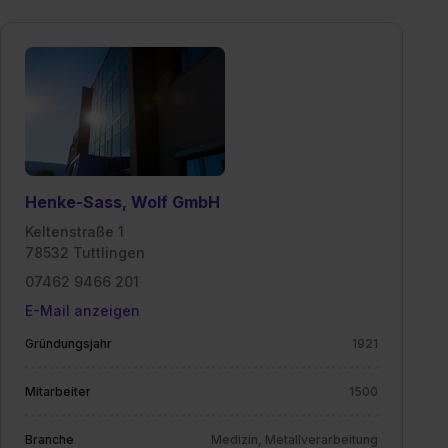
II). Du kannst die von dir erteilte Einwilligung jederzeit mit
Wirkung für die Zukunft ganz oder teilweise über unsere
Datenschutzerklärung unter dem Punkt „Datenschutz-
Einstellungen“ widerrufen. Weitere Informationen zu den
einzelnen Cookies findest du durch Klick auf „Details
zeigen“. Weitere Informationen:
Datenschutzerklärung
,
Impressum
.
Henke-Sass, Wolf GmbH
Keltenstraße 1
78532 Tuttlingen
07462 9466 201
E-Mail anzeigen
Gründungsjahr
1921
Mitarbeiter
1500
Branche
Medizin, Metallverarbeitung