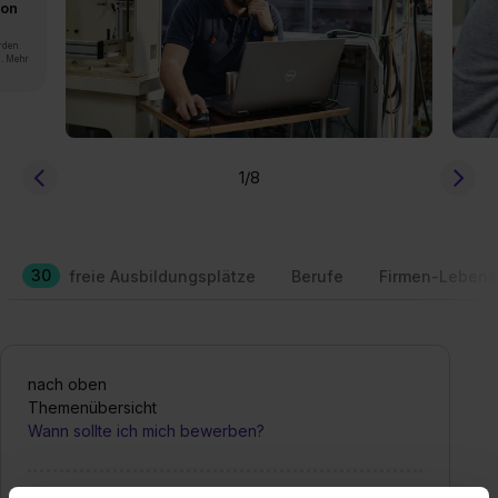
von
rden.
n. Mehr
1
/8
30
freie Ausbildungsplätze
Berufe
Firmen-Lebens
nach oben
Themenübersicht
Wann sollte ich mich bewerben?