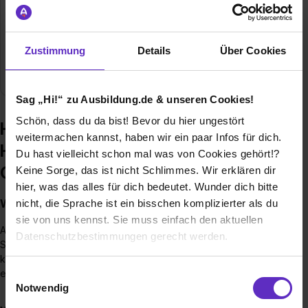
Welche Unterlagen gehören in meine Bewerbung?
Zustimmung
Details
Über Cookies
Wie sieht der Bewerbungsprozess für eine
Ausbildungsstelle bei Ihnen aus?
Sag „Hi!“ zu Ausbildung.de & unseren Cookies!
Schön, dass du da bist! Bevor du hier ungestört
Häufige Fragen zur Ausbildung –
weitermachen kannst, haben wir ein paar Infos für dich.
HES Präzisionsteile Hermann Erkert
Du hast vielleicht schon mal was von Cookies gehört!?
GmbH
Keine Sorge, das ist nicht Schlimmes. Wir erklären dir
hier, was das alles für dich bedeutet. Wunder dich bitte
Wann sollte ich mich bewerben?
nicht, die Sprache ist ein bisschen komplizierter als du
sie von uns kennst. Sie muss einfach den aktuellen
Am besten zwischen 9-12 Monaten vor Ausbildungsbeginn.
Datenschutzbestimmungen gerecht werden.
Sollten nicht alle Ausbildungsplätze frühzeitig besetzt sein,
kann auch manchmal eine kurzfristige Bewerbung
Die Nutzung von Cookies auf Ausbildung.de
erfolgreich sein.
Einwilligungsauswahl
Notwendig
Wir verwenden Cookies zur technischen Funktion