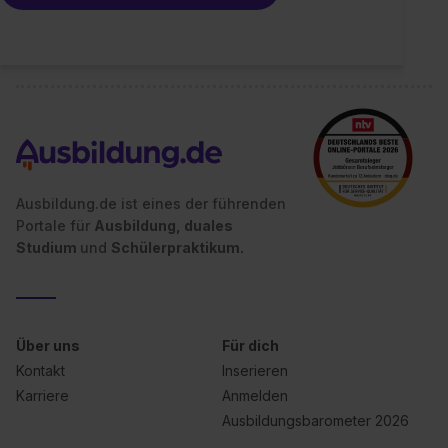
erforderliche personenbezogene Daten an Social Media
Dienste, ggfs. mit Sitz in den USA, übermittelt werden.
Eine Erlaubnis hierfür kannst du auch später noch im
Einzelfall bei dem jeweiligen Inhalt erteilen. Willst du nur
bestimmte Verwendungszwecke zulassen, triff deine
Auswahl über die Checkboxen und klick auf „Auswahl
erlauben“. Die Einwilligung zur Platzierung von Cookies
der Kategorien „Präferenzen“, „Statistiken“ und „Social
Ausbildung.de ist eines der führenden
Media und Marketing“ umfasst hierbei die Einwilligung
Portale für
Ausbildung, duales
zur Übermittlung deiner Daten in die USA (Art. 49 Abs. 1
Studium
und
Schülerpraktikum.
S. 1 lit. a) DS-GVO). Die USA verfügen über kein
angemessenes Datenschutzniveau (EuGH – Schrems
II). Du kannst die von dir erteilte Einwilligung jederzeit mit
Wirkung für die Zukunft ganz oder teilweise über unsere
Über uns
Für dich
Datenschutzerklärung unter dem Punkt „Datenschutz-
Kontakt
Inserieren
Einstellungen“ widerrufen. Weitere Informationen zu den
Karriere
Anmelden
einzelnen Cookies findest du durch Klick auf „Details
Ausbildungsbarometer 2026
zeigen“. Weitere Informationen:
Datenschutzerklärung
,