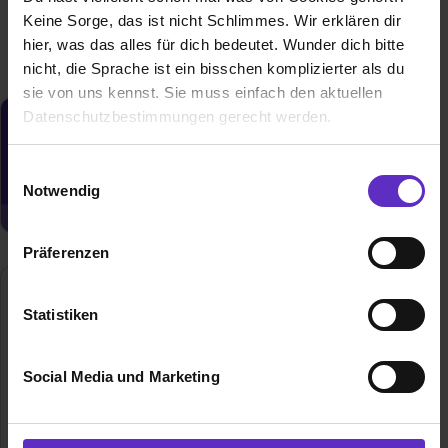
Keine Sorge, das ist nicht Schlimmes. Wir erklären dir
hier, was das alles für dich bedeutet. Wunder dich bitte
nicht, die Sprache ist ein bisschen komplizierter als du
sie von uns kennst. Sie muss einfach den aktuellen
Datenschutzbestimmungen gerecht werden.
Du möchtest neue Stellen automatisch
zugeschickt bekommen?
Die Nutzung von Cookies auf Ausbildung.de
Einwilligungsauswahl
Jetzt aktivieren
Notwendig
Wir verwenden Cookies zur technischen Funktion
unserer Webseite („Notwendig“), um von dir bei
Präferenzen
Benutzung der Webseite getroffenen Einstellungen zu
speichern ( „Präferenzen“), die Zugriffe auf unsere
Hessenklinik Stadtkrankenhaus Korbach
Webseite zu analysieren („Statistiken“), um
Statistiken
gGmbH
Informationen zu deiner Verwendung unserer Website an
Enser Str. 19
unsere Partner für soziale Medien, Werbung und
34497 Korbach
Social Media und Marketing
Analysen weiterzugeben und um Inhalte und Anzeigen zu
056315690
personalisieren („Social Media und Marketing“). Unsere
Partner führen diese Informationen möglicherweise mit
E-Mail anzeigen