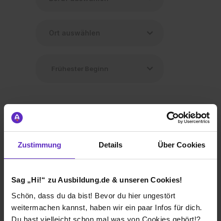
Zustimmung
Details
Über Cookies
Ausbildung Pflegefachmann/-frau (m/w/d)
bei
Hessenklinik Stadtkrankenhaus Korbach gGmbH
Sag „Hi!“ zu Ausbildung.de & unseren Cookies!
34497 Korbach
Schön, dass du da bist! Bevor du hier ungestört
01.10.2026
weitermachen kannst, haben wir ein paar Infos für dich.
1 freier Platz
Du hast vielleicht schon mal was von Cookies gehört!?