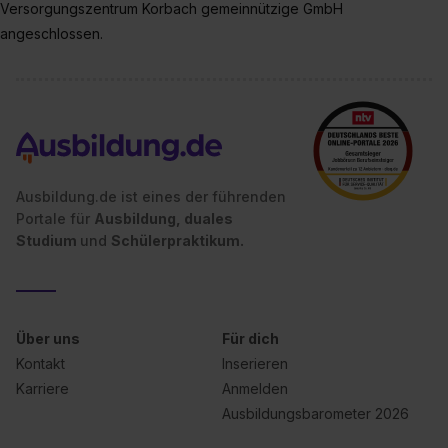
Versorgungszentrum Korbach gemeinnützige GmbH
zur Übermittlung deiner Daten in die USA (Art. 49 Abs. 1
angeschlossen.
S. 1 lit. a) DS-GVO). Die USA verfügen über kein
angemessenes Datenschutzniveau (EuGH – Schrems
II). Du kannst die von dir erteilte Einwilligung jederzeit mit
Wirkung für die Zukunft ganz oder teilweise über unsere
Datenschutzerklärung unter dem Punkt „Datenschutz-
Einstellungen“ widerrufen. Weitere Informationen zu den
einzelnen Cookies findest du durch Klick auf „Details
Ausbildung.de ist eines der führenden
zeigen“. Weitere Informationen:
Datenschutzerklärung
,
Portale für
Ausbildung, duales
Impressum
.
Studium
und
Schülerpraktikum.
Über uns
Für dich
Kontakt
Inserieren
Karriere
Anmelden
Ausbildungsbarometer 2026