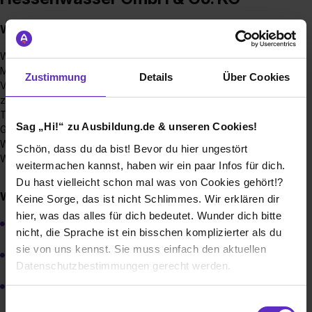
Was macht Hessenwasser?
Wir versorgen rund 2,4 Millionen Menschen in der Rhein-
Main-Region mit einwandfreiem Trinkwasser. Unsere
Zustimmung
Details
Über Cookies
Verantwortung ist die nachhaltige Gewinnung, der
zuverlässige Transport und die effiziente Speicherung von
Trinkwasser über ein komplexes System eigener
Sag „Hi!“ zu Ausbildung.de & unseren Cookies!
Gewinnungsanlagen.
Wir gehören zu den zehn größten
Schön, dass du da bist! Bevor du hier ungestört
Wasserbeschaffungsunternehmen in Deutschland.
weitermachen kannst, haben wir ein paar Infos für dich.
Du hast vielleicht schon mal was von Cookies gehört!?
Welche Ausbildungsberufe werden angeboten?
Keine Sorge, das ist nicht Schlimmes. Wir erklären dir
hier, was das alles für dich bedeutet. Wunder dich bitte
Umwelttechnologe für Wasserversorgung (m/w/d)
nicht, die Sprache ist ein bisschen komplizierter als du
sie von uns kennst. Sie muss einfach den aktuellen
Elektroniker für Betriebstechnik (m/w/d)
Datenschutzbestimmungen gerecht werden.
Kaufleute für Büromanagement (m/w/d)
Die Nutzung von Cookies auf Ausbildung.de
Einwilligungsauswahl