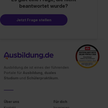
zeigen“. Weitere Informationen:
Datenschutzerklärung
,
beantwortet wurde?
Impressum
.
Jetzt Frage stellen
Ausbildung.de ist eines der führenden
Portale für
Ausbildung, duales
Studium
und
Schülerpraktikum.
Über uns
Für dich
Kontakt
Inserieren