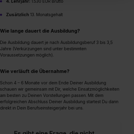
4. Lehrjahr:
1.530 EUR Brutto
einverstanden, dass dir nach Setzen der Cookies externe
Inhalte (z.B. Videos oder Posts) angezeigt und hierfür
Zusätzlich
13. Monatsgehalt
erforderliche personenbezogene Daten an Social Media
Dienste, ggfs. mit Sitz in den USA, übermittelt werden.
Wie lange dauert die Ausbildung?
Eine Erlaubnis hierfür kannst du auch später noch im
Einzelfall bei dem jeweiligen Inhalt erteilen. Willst du nur
Die Ausbildung dauert je nach Ausbildungsberuf 3 bis 3,5
bestimmte Verwendungszwecke zulassen, triff deine
Jahre (Verkürzungen sind unter bestimmten
Auswahl über die Checkboxen und klick auf „Auswahl
Voraussetzungen möglich).
erlauben“. Die Einwilligung zur Platzierung von Cookies
der Kategorien „Präferenzen“, „Statistiken“ und „Social
Wie verläuft die Übernahme?
Media und Marketing“ umfasst hierbei die Einwilligung
Schon 4 – 6 Monate vor dem Ende Deiner Ausbildung
zur Übermittlung deiner Daten in die USA (Art. 49 Abs. 1
schauen wir gemeinsam mit Dir, welche Einsatzmöglichkeiten
S. 1 lit. a) DS-GVO). Die USA verfügen über kein
am besten zu Deinen Vorstellungen passen. Mit dem
angemessenes Datenschutzniveau (EuGH – Schrems
erfolgreichen Abschluss Deiner Ausbildung startest Du dann
II). Du kannst die von dir erteilte Einwilligung jederzeit mit
direkt in Dein Berufseinsteigerjahr bei uns.
Wirkung für die Zukunft ganz oder teilweise über unsere
Datenschutzerklärung unter dem Punkt „Datenschutz-
Einstellungen“ widerrufen. Weitere Informationen zu den
Es gibt eine Frage, die nicht
einzelnen Cookies findest du durch Klick auf „Details