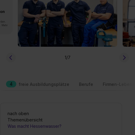
von
rden.
n. Mehr
1
/7
4
freie Ausbildungsplätze
Berufe
Firmen-Lebens
nach oben
Themenübersicht
Was macht Hessenwasser?