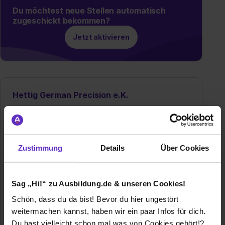
Du möchtest neue Stellen automatisch
zugeschickt bekommen?
Jetzt aktivieren
Hettig German Precision e.K.
Mangenberger Straße 370
42655 Solingen
02122234512
Zustimmung
Details
Über Cookies
E-Mail anzeigen
Gründungsjahr
1975
Sag „Hi!“ zu Ausbildung.de & unseren Cookies!
Mitarbeiter
30
Schön, dass du da bist! Bevor du hier ungestört
weitermachen kannst, haben wir ein paar Infos für dich.
Branche
Metallverarbeitung
Du hast vielleicht schon mal was von Cookies gehört!?