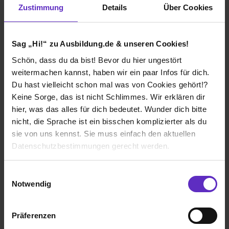
Zustimmung
Details
Über Cookies
Heuchemer Verpackung GmbH & Co KG
Klassische duale Berufsausbildung
Sag „Hi!“ zu Ausbildung.de & unseren Cookies!
Miehlen
Schön, dass du da bist! Bevor du hier ungestört
2025
weitermachen kannst, haben wir ein paar Infos für dich.
8 Std. pro Tag
Du hast vielleicht schon mal was von Cookies gehört!?
Noch in der Ausbildung
Keine Sorge, das ist nicht Schlimmes. Wir erklären dir
hier, was das alles für dich bedeutet. Wunder dich bitte
nicht, die Sprache ist ein bisschen komplizierter als du
sie von uns kennst. Sie muss einfach den aktuellen
Datenschutzbestimmungen gerecht werden.
Ich würde diese Firma
nicht weiterempfehlen!
Die Nutzung von Cookies auf Ausbildung.de
Einwilligungsauswahl
Notwendig
Wir verwenden Cookies zur technischen Funktion
unserer Webseite („Notwendig“), um von dir bei
Präferenzen
Benutzung der Webseite getroffenen Einstellungen zu
Wie gefällt dir die Ausbildung bei deiner