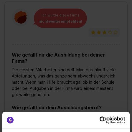
Ich würde diese Firma
nicht weiterempfehlen!
Wie gefällt dir die Ausbildung bei deiner
Firma?
Die meisten Mitarbeiter sind nett. Man durchläuft viele
Abteilungen, was das ganze sehr abwechslungsreich
macht. Wenn man Hilfe braucht egal ob in der Schule
oder bei Aufgaben in der Firma wird einem meistens
gut weitergeholfen.
Wie gefällt dir dein Ausbildungsberuf?
Der Beruf gefällt mir, da er sehr Abwechslungsreich ist.
Und man dadurch viele Einsatzmöglichkeiten hat.